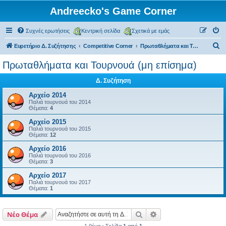
Andreecko's Game Corner
Συχνές ερωτήσεις
Κεντρική σελίδα
Σχετικά με εμάς
Α
Ευρετήριο Δ. Συζήτησης
Competitive Corner
Πρωταθλήματα και Τουρνουά (μη επίσημα)
ν
Πρωταθλήματα και Τουρνουά (μη επίσημα)
α
Δ. Συζήτηση
ζ
ή
Αρχείο 2014
Παλιά τουρνουά του 2014
τ
Θέματα:
4
η
Αρχείο 2015
Παλιά τουρνουά του 2015
σ
Θέματα:
12
η
Αρχείο 2016
Παλιά τουρνουά του 2016
Θέματα:
3
Αρχείο 2017
Παλιά τουρνουά του 2017
Θέματα:
1
Αναζήτηση
Ειδική αναζήτηση
Νέο Θέμα