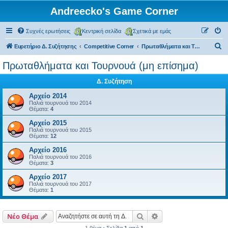
Andreecko's Game Corner
Συχνές ερωτήσεις
Κεντρική σελίδα
Σχετικά με εμάς
Α
Ευρετήριο Δ. Συζήτησης
Competitive Corner
Πρωταθλήματα και Τουρνουά (μη επίσημα)
ν
Πρωταθλήματα και Τουρνουά (μη επίσημα)
α
Δ. Συζήτηση
ζ
ή
Αρχείο 2014
Παλιά τουρνουά του 2014
τ
Θέματα:
4
η
Αρχείο 2015
Παλιά τουρνουά του 2015
σ
Θέματα:
12
η
Αρχείο 2016
Παλιά τουρνουά του 2016
Θέματα:
3
Αρχείο 2017
Παλιά τουρνουά του 2017
Θέματα:
1
Αναζήτηση
Ειδική αναζήτηση
Νέο Θέμα