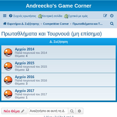
Andreecko's Game Corner
Συχνές ερωτήσεις
Κεντρική σελίδα
Σχετικά με εμάς
Α
Ευρετήριο Δ. Συζήτησης
Competitive Corner
Πρωταθλήματα και Τουρνουά (μη επίσημα)
ν
Πρωταθλήματα και Τουρνουά (μη επίσημα)
α
Δ. Συζήτηση
ζ
ή
Αρχείο 2014
Παλιά τουρνουά του 2014
τ
Θέματα:
4
η
Αρχείο 2015
Παλιά τουρνουά του 2015
σ
Θέματα:
12
η
Αρχείο 2016
Παλιά τουρνουά του 2016
Θέματα:
3
Αρχείο 2017
Παλιά τουρνουά του 2017
Θέματα:
1
Αναζήτηση
Ειδική αναζήτηση
Νέο Θέμα