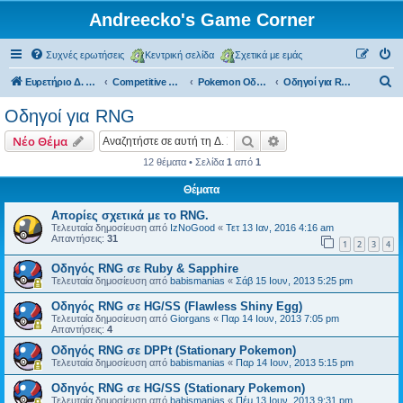
Andreecko's Game Corner
Συχνές ερωτήσεις
Κεντρική σελίδα
Σχετικά με εμάς
Α
Ευρετήριο Δ. Συζήτησης
Competitive Corner
Pokemon Οδηγοί
Οδηγοί για RNG
ν
Οδηγοί για RNG
α
Αναζήτηση
Ειδική αναζήτηση
Νέο Θέμα
ζ
12 θέματα • Σελίδα
1
από
1
ή
Θέματα
τ
η
Απορίες σχετικά με το RNG.
Τελευταία δημοσίευση από
IzNoGood
«
Τετ 13 Ιαν, 2016 4:16 am
σ
Απαντήσεις:
31
1
2
3
4
η
Οδηγός RNG σε Ruby & Sapphire
Τελευταία δημοσίευση από
babismanias
«
Σάβ 15 Ιουν, 2013 5:25 pm
Οδηγός RNG σε ΗG/SS (Flawless Shiny Egg)
Τελευταία δημοσίευση από
Giorgans
«
Παρ 14 Ιουν, 2013 7:05 pm
Απαντήσεις:
4
Οδηγός RNG σε DPPt (Stationary Pokemon)
Τελευταία δημοσίευση από
babismanias
«
Παρ 14 Ιουν, 2013 5:15 pm
Οδηγός RNG σε ΗG/SS (Stationary Pokemon)
Τελευταία δημοσίευση από
babismanias
«
Πέμ 13 Ιουν, 2013 9:31 pm