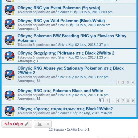
Οδηγός RNG για Event Pokemon (5η γενία)
Τελευταία δημοσίευση από
Scarlet
«
Πέμ 13 Ιουν, 2013 7:03 pm
Οδηγός RNG για Wild Pokemon.(Black/White)
Τελευταία δημοσίευση από
Shiv
«
Πέμ 13 Ιουν, 2013 10:24 am
Απαντήσεις:
1
Οδηγός Pokemon B/W Breeding RNG για Flawless Shiny
Pokemon
Τελευταία δημοσίευση από
Shiv
«
Κυρ 02 Ιουν, 2013 2:37 pm
Οδηγός διαχείρισης Pidframe στις Black 2/White 2
Τελευταία δημοσίευση από
Shiv
«
Κυρ 02 Ιουν, 2013 1:23 pm
Απαντήσεις:
1
Οδηγός RNG Abuse για Stationary Pokemon στις Black
2/White 2
Τελευταία δημοσίευση από
Shiv
«
Κυρ 02 Ιουν, 2013 1:22 pm
Απαντήσεις:
34
1
2
3
4
Οδηγός RNG στις Pokemon Black and White
Τελευταία δημοσίευση από
Shiv
«
Κυρ 02 Ιουν, 2013 1:16 pm
Απαντήσεις:
82
1
6
7
8
9
…
Οδηγός εύρεσης παραμέτρων στις Black2/White2
Τελευταία δημοσίευση από
Scarlet
«
Σάβ 27 Απρ, 2013 7:34 pm
Νέο Θέμα
12 θέματα • Σελίδα
1
από
1