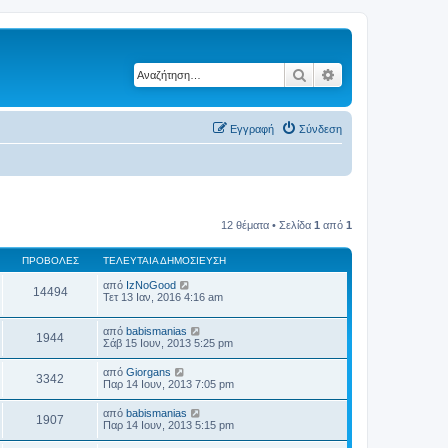
Αναζήτηση
Ειδική αναζήτηση
Εγγραφή
Σύνδεση
12 θέματα • Σελίδα
1
από
1
ΠΡΟΒΟΛΈΣ
ΤΕΛΕΥΤΑΊΑ ΔΗΜΟΣΊΕΥΣΗ
από
IzNoGood
14494
Τετ 13 Ιαν, 2016 4:16 am
από
babismanias
1944
Σάβ 15 Ιουν, 2013 5:25 pm
από
Giorgans
3342
Παρ 14 Ιουν, 2013 7:05 pm
από
babismanias
1907
Παρ 14 Ιουν, 2013 5:15 pm