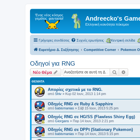
Andreecko's Game
Ελληνική κοινότητα πόκεμον
Γρήγορες συνδέσεις
Συχνές ερωτήσεις
Κεντρική σελίδα
Ευρετήριο Δ. Συζήτησης
Competitive Corner
Pokemon Ο
Οδηγοί για RNG
Αναζήτηση
Ειδική
Νέο Θέμα
ΘΈΜΑΤΑ
Απορίες σχετικά με το RNG.
από
Shiv
»
Κυρ 02 Ιουν, 2013 1:14 pm
Οδηγός RNG σε Ruby & Sapphire
από
babismanias
»
Σάβ 15 Ιουν, 2013 5:25 pm
Οδηγός RNG σε ΗG/SS (Flawless Shiny Egg)
από
Giorgans
»
Παρ 14 Ιουν, 2013 2:21 pm
Οδηγός RNG σε DPPt (Stationary Pokemon)
από
babismanias
»
Παρ 14 Ιουν, 2013 5:15 pm