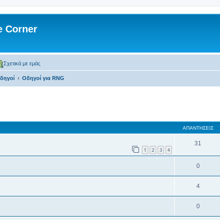
 Corner
Σχετικά με εμάς
δηγοί
Οδηγοί για RNG
 αναζήτηση
ΑΠΑΝΤΉΣΕΙΣ
31
1
2
3
4
0
4
0