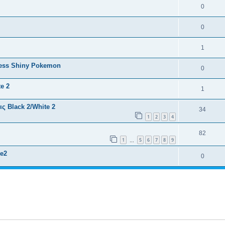
0
0
1
ess Shiny Pokemon
0
e 2
1
ς Black 2/White 2
34
1
2
3
4
82
1
5
6
7
8
9
…
e2
0