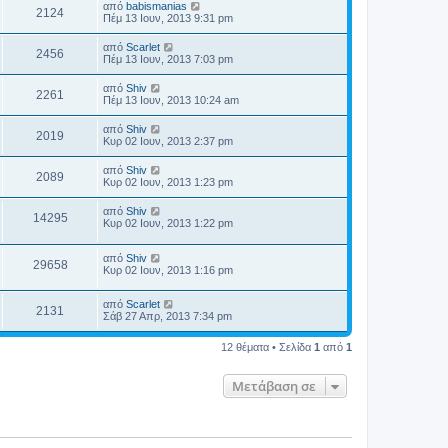
από
babismanias
2124
Πέμ 13 Ιουν, 2013 9:31 pm
από
Scarlet
2456
Πέμ 13 Ιουν, 2013 7:03 pm
από
Shiv
2261
Πέμ 13 Ιουν, 2013 10:24 am
από
Shiv
2019
Κυρ 02 Ιουν, 2013 2:37 pm
από
Shiv
2089
Κυρ 02 Ιουν, 2013 1:23 pm
από
Shiv
14295
Κυρ 02 Ιουν, 2013 1:22 pm
από
Shiv
29658
Κυρ 02 Ιουν, 2013 1:16 pm
από
Scarlet
2131
Σάβ 27 Απρ, 2013 7:34 pm
12 θέματα • Σελίδα
1
από
1
Μετάβαση σε