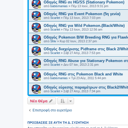
Οδηγός RNG σε ΗG/SS (Stationary Pokemon)
από
babismanias
»
Πέμ 13 Ιουν, 2013 9:31 pm
Οδηγός RNG για Event Pokemon (5η γενία)
από
Scarlet
»
Πέμ 13 Ιουν, 2013 7:03 pm
Οδηγός RNG για Wild Pokemon.(Black/White)
από
Scarlet
»
Πέμ 13 Ιουν, 2013 12:56 am
Οδηγός Pokemon B/W Breeding RNG για Flawl
από
Shiv
»
Κυρ 02 Ιουν, 2013 2:37 pm
Οδηγός διαχείρισης Pidframe στις Black 2/Whit
από
Scarlet
»
Σάβ 27 Απρ, 2013 7:53 pm
Οδηγός RNG Abuse για Stationary Pokemon στι
από
Scarlet
»
Δευ 07 Ιαν, 2013 2:31 pm
Οδηγός RNG στις Pokemon Black and White
από
babismanias
»
Τρί 23 Αύγ, 2011 5:44 pm
Οδηγός εύρεσης παραμέτρων στις Black2/Whit
από
Scarlet
»
Σάβ 27 Απρ, 2013 7:34 pm
Νέο Θέμα
Επιστροφή στο ευρετήριο
ΠΡΟΣΒΆΣΕΙΣ ΣΕ ΑΥΤΉ ΤΗ Δ. ΣΥΖΉΤΗΣΗ