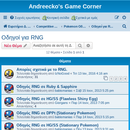
Andreecko's Game Corner
Συχνές ερωτήσεις
Κεντρική σελίδα
Σχετικά με εμάς
Α
Ευρετήριο Δ. Συζήτησης
Competitive Corner
Pokemon Οδηγοί
Οδηγοί για RNG
ν
Οδηγοί για RNG
α
Αναζήτηση
Ειδική αναζήτηση
Νέο Θέμα
ζ
12 θέματα • Σελίδα
1
από
1
ή
Θέματα
τ
η
Απορίες σχετικά με το RNG.
Τελευταία δημοσίευση από
IzNoGood
«
Τετ 13 Ιαν, 2016 4:16 am
σ
Απαντήσεις:
31
1
2
3
4
η
Οδηγός RNG σε Ruby & Sapphire
Τελευταία δημοσίευση από
babismanias
«
Σάβ 15 Ιουν, 2013 5:25 pm
Οδηγός RNG σε ΗG/SS (Flawless Shiny Egg)
Τελευταία δημοσίευση από
Giorgans
«
Παρ 14 Ιουν, 2013 7:05 pm
Απαντήσεις:
4
Οδηγός RNG σε DPPt (Stationary Pokemon)
Τελευταία δημοσίευση από
babismanias
«
Παρ 14 Ιουν, 2013 5:15 pm
Οδηγός RNG σε ΗG/SS (Stationary Pokemon)
Τελευταία δημοσίευση από
babismanias
«
Πέμ 13 Ιουν, 2013 9:31 pm