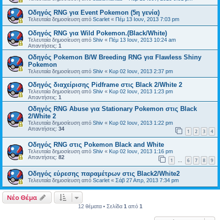
Οδηγός RNG για Event Pokemon (5η γενία)
Τελευταία δημοσίευση από
Scarlet
«
Πέμ 13 Ιουν, 2013 7:03 pm
Οδηγός RNG για Wild Pokemon.(Black/White)
Τελευταία δημοσίευση από
Shiv
«
Πέμ 13 Ιουν, 2013 10:24 am
Απαντήσεις:
1
Οδηγός Pokemon B/W Breeding RNG για Flawless Shiny
Pokemon
Τελευταία δημοσίευση από
Shiv
«
Κυρ 02 Ιουν, 2013 2:37 pm
Οδηγός διαχείρισης Pidframe στις Black 2/White 2
Τελευταία δημοσίευση από
Shiv
«
Κυρ 02 Ιουν, 2013 1:23 pm
Απαντήσεις:
1
Οδηγός RNG Abuse για Stationary Pokemon στις Black
2/White 2
Τελευταία δημοσίευση από
Shiv
«
Κυρ 02 Ιουν, 2013 1:22 pm
Απαντήσεις:
34
1
2
3
4
Οδηγός RNG στις Pokemon Black and White
Τελευταία δημοσίευση από
Shiv
«
Κυρ 02 Ιουν, 2013 1:16 pm
Απαντήσεις:
82
1
6
7
8
9
…
Οδηγός εύρεσης παραμέτρων στις Black2/White2
Τελευταία δημοσίευση από
Scarlet
«
Σάβ 27 Απρ, 2013 7:34 pm
Νέο Θέμα
12 θέματα • Σελίδα
1
από
1