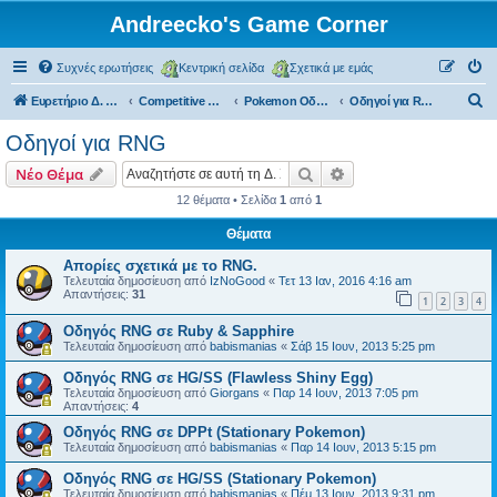
Andreecko's Game Corner
Συχνές ερωτήσεις
Κεντρική σελίδα
Σχετικά με εμάς
Α
Ευρετήριο Δ. Συζήτησης
Competitive Corner
Pokemon Οδηγοί
Οδηγοί για RNG
ν
Οδηγοί για RNG
α
Αναζήτηση
Ειδική αναζήτηση
Νέο Θέμα
ζ
12 θέματα • Σελίδα
1
από
1
ή
Θέματα
τ
η
Απορίες σχετικά με το RNG.
Τελευταία δημοσίευση από
IzNoGood
«
Τετ 13 Ιαν, 2016 4:16 am
σ
Απαντήσεις:
31
1
2
3
4
η
Οδηγός RNG σε Ruby & Sapphire
Τελευταία δημοσίευση από
babismanias
«
Σάβ 15 Ιουν, 2013 5:25 pm
Οδηγός RNG σε ΗG/SS (Flawless Shiny Egg)
Τελευταία δημοσίευση από
Giorgans
«
Παρ 14 Ιουν, 2013 7:05 pm
Απαντήσεις:
4
Οδηγός RNG σε DPPt (Stationary Pokemon)
Τελευταία δημοσίευση από
babismanias
«
Παρ 14 Ιουν, 2013 5:15 pm
Οδηγός RNG σε ΗG/SS (Stationary Pokemon)
Τελευταία δημοσίευση από
babismanias
«
Πέμ 13 Ιουν, 2013 9:31 pm