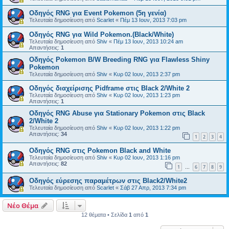
Οδηγός RNG για Event Pokemon (5η γενία)
Τελευταία δημοσίευση από
Scarlet
«
Πέμ 13 Ιουν, 2013 7:03 pm
Οδηγός RNG για Wild Pokemon.(Black/White)
Τελευταία δημοσίευση από
Shiv
«
Πέμ 13 Ιουν, 2013 10:24 am
Απαντήσεις:
1
Οδηγός Pokemon B/W Breeding RNG για Flawless Shiny
Pokemon
Τελευταία δημοσίευση από
Shiv
«
Κυρ 02 Ιουν, 2013 2:37 pm
Οδηγός διαχείρισης Pidframe στις Black 2/White 2
Τελευταία δημοσίευση από
Shiv
«
Κυρ 02 Ιουν, 2013 1:23 pm
Απαντήσεις:
1
Οδηγός RNG Abuse για Stationary Pokemon στις Black
2/White 2
Τελευταία δημοσίευση από
Shiv
«
Κυρ 02 Ιουν, 2013 1:22 pm
Απαντήσεις:
34
1
2
3
4
Οδηγός RNG στις Pokemon Black and White
Τελευταία δημοσίευση από
Shiv
«
Κυρ 02 Ιουν, 2013 1:16 pm
Απαντήσεις:
82
1
6
7
8
9
…
Οδηγός εύρεσης παραμέτρων στις Black2/White2
Τελευταία δημοσίευση από
Scarlet
«
Σάβ 27 Απρ, 2013 7:34 pm
Νέο Θέμα
12 θέματα • Σελίδα
1
από
1