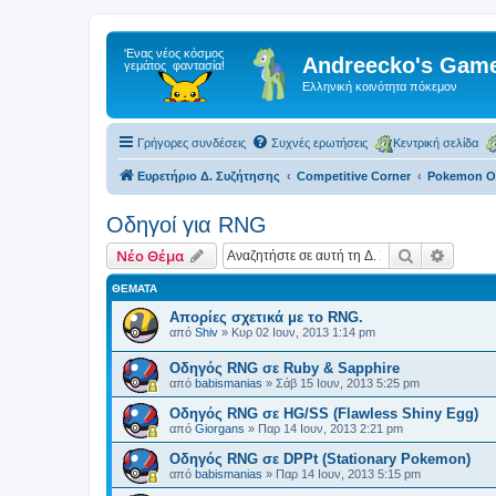
Andreecko's Game
Ελληνική κοινότητα πόκεμον
Γρήγορες συνδέσεις
Συχνές ερωτήσεις
Κεντρική σελίδα
Ευρετήριο Δ. Συζήτησης
Competitive Corner
Pokemon Ο
Οδηγοί για RNG
Αναζήτηση
Ειδική
Νέο Θέμα
ΘΈΜΑΤΑ
Απορίες σχετικά με το RNG.
από
Shiv
»
Κυρ 02 Ιουν, 2013 1:14 pm
Οδηγός RNG σε Ruby & Sapphire
από
babismanias
»
Σάβ 15 Ιουν, 2013 5:25 pm
Οδηγός RNG σε ΗG/SS (Flawless Shiny Egg)
από
Giorgans
»
Παρ 14 Ιουν, 2013 2:21 pm
Οδηγός RNG σε DPPt (Stationary Pokemon)
από
babismanias
»
Παρ 14 Ιουν, 2013 5:15 pm