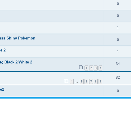
0
0
1
ess Shiny Pokemon
0
e 2
1
ς Black 2/White 2
34
1
2
3
4
82
1
5
6
7
8
9
…
e2
0