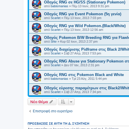
Οδηγός RNG σε ΗG/SS (Stationary Pokemon)
από
babismanias
»
Πέμ 13 Ιουν, 2013 9:31 pm
Οδηγός RNG για Event Pokemon (5η γενία)
από
Scarlet
»
Πέμ 13 Ιουν, 2013 7:03 pm
Οδηγός RNG για Wild Pokemon.(Black/White)
από
Scarlet
»
Πέμ 13 Ιουν, 2013 12:56 am
Οδηγός Pokemon B/W Breeding RNG για Flawl
από
Shiv
»
Κυρ 02 Ιουν, 2013 2:37 pm
Οδηγός διαχείρισης Pidframe στις Black 2/Whit
από
Scarlet
»
Σάβ 27 Απρ, 2013 7:53 pm
Οδηγός RNG Abuse για Stationary Pokemon στι
από
Scarlet
»
Δευ 07 Ιαν, 2013 2:31 pm
Οδηγός RNG στις Pokemon Black and White
από
babismanias
»
Τρί 23 Αύγ, 2011 5:44 pm
Οδηγός εύρεσης παραμέτρων στις Black2/Whit
από
Scarlet
»
Σάβ 27 Απρ, 2013 7:34 pm
Νέο Θέμα
Επιστροφή στο ευρετήριο
ΠΡΟΣΒΆΣΕΙΣ ΣΕ ΑΥΤΉ ΤΗ Δ. ΣΥΖΉΤΗΣΗ