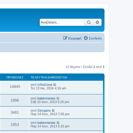
Αναζήτηση
Ειδική αναζήτηση
Εγγραφή
Σύνδεση
12 θέματα • Σελίδα
1
από
1
ΠΡΟΒΟΛΈΣ
ΤΕΛΕΥΤΑΊΑ ΔΗΜΟΣΊΕΥΣΗ
από
IzNoGood
14845
Τετ 13 Ιαν, 2016 4:16 am
από
babismanias
1996
Σάβ 15 Ιουν, 2013 5:25 pm
από
Giorgans
3461
Παρ 14 Ιουν, 2013 7:05 pm
από
babismanias
1953
Παρ 14 Ιουν, 2013 5:15 pm