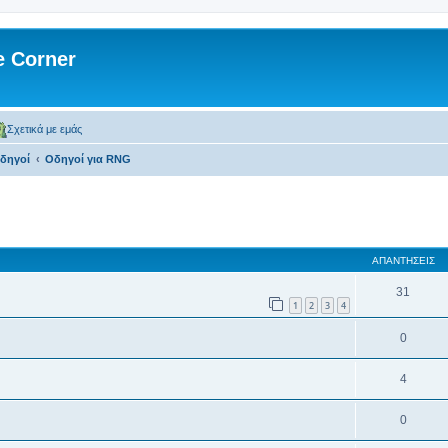
 Corner
Σχετικά με εμάς
δηγοί
Οδηγοί για RNG
 αναζήτηση
ΑΠΑΝΤΉΣΕΙΣ
31
1
2
3
4
0
4
0