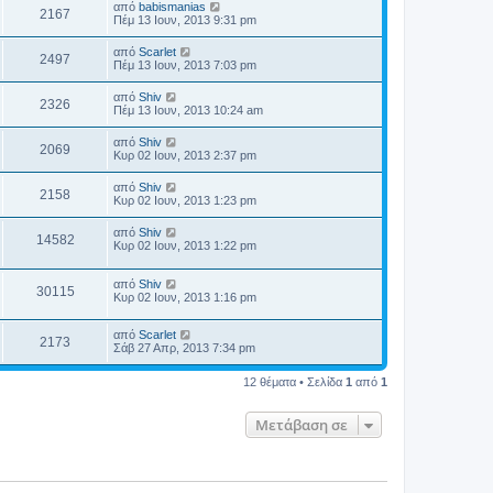
από
babismanias
2167
Πέμ 13 Ιουν, 2013 9:31 pm
από
Scarlet
2497
Πέμ 13 Ιουν, 2013 7:03 pm
από
Shiv
2326
Πέμ 13 Ιουν, 2013 10:24 am
από
Shiv
2069
Κυρ 02 Ιουν, 2013 2:37 pm
από
Shiv
2158
Κυρ 02 Ιουν, 2013 1:23 pm
από
Shiv
14582
Κυρ 02 Ιουν, 2013 1:22 pm
από
Shiv
30115
Κυρ 02 Ιουν, 2013 1:16 pm
από
Scarlet
2173
Σάβ 27 Απρ, 2013 7:34 pm
12 θέματα • Σελίδα
1
από
1
Μετάβαση σε