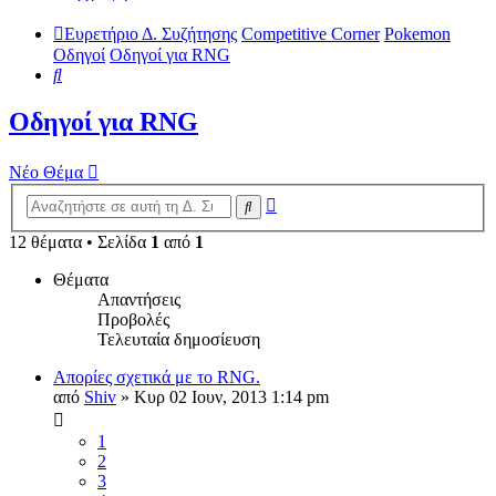
Ευρετήριο Δ. Συζήτησης
Competitive Corner
Pokemon
Οδηγοί
Οδηγοί για RNG
Αναζήτηση
Οδηγοί για RNG
Νέο Θέμα
Ειδική
Αναζήτηση
αναζήτηση
12 θέματα • Σελίδα
1
από
1
Θέματα
Απαντήσεις
Προβολές
Τελευταία δημοσίευση
Απορίες σχετικά με το RNG.
από
Shiv
»
Κυρ 02 Ιουν, 2013 1:14 pm
1
2
3