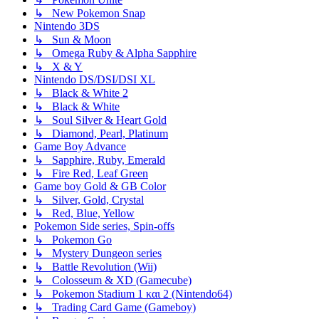
↳ New Pokemon Snap
Nintendo 3DS
↳ Sun & Moon
↳ Omega Ruby & Alpha Sapphire
↳ X & Y
Nintendo DS/DSI/DSI XL
↳ Black & White 2
↳ Black & White
↳ Soul Silver & Heart Gold
↳ Diamond, Pearl, Platinum
Game Boy Advance
↳ Sapphire, Ruby, Emerald
↳ Fire Red, Leaf Green
Game boy Gold & GB Color
↳ Silver, Gold, Crystal
↳ Red, Blue, Yellow
Pokemon Side series, Spin-offs
↳ Pokemon Go
↳ Mystery Dungeon series
↳ Battle Revolution (Wii)
↳ Colosseum & XD (Gamecube)
↳ Pokemon Stadium 1 και 2 (Nintendo64)
↳ Trading Card Game (Gameboy)