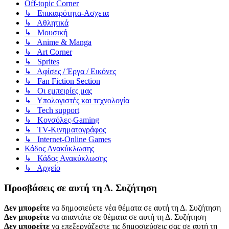
Off-topic Corner
↳ Επικαιρότητα-Ασχετα
↳ Αθλητικά
↳ Μουσική
↳ Anime & Manga
↳ Art Corner
↳ Sprites
↳ Αφίσες / Έργα / Εικόνες
↳ Fan Fiction Section
↳ Οι εμπειρίες μας
↳ Υπολογιστές και τεχνολογία
↳ Tech support
↳ Kονσόλες-Gaming
↳ TV-Κινηματογράφος
↳ Internet-Online Games
Κάδος Ανακύκλωσης
↳ Κάδος Ανακύκλωσης
↳ Αρχείο
Προσβάσεις σε αυτή τη Δ. Συζήτηση
Δεν μπορείτε
να δημοσιεύετε νέα θέματα σε αυτή τη Δ. Συζήτηση
Δεν μπορείτε
να απαντάτε σε θέματα σε αυτή τη Δ. Συζήτηση
Δεν μπορείτε
να επεξεργάζεστε τις δημοσιεύσεις σας σε αυτή τη