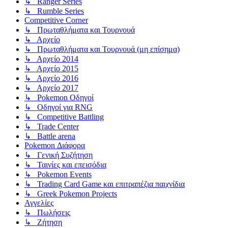
↳ Ranger Series
↳ Rumble Series
Competitive Corner
↳ Πρωταθλήματα και Τουρνουά
↳ Αρχείο
↳ Πρωταθλήματα και Τουρνουά (μη επίσημα)
↳ Αρχείο 2014
↳ Αρχείο 2015
↳ Αρχείο 2016
↳ Αρχείο 2017
↳ Pokemon Οδηγοί
↳ Οδηγοί για RNG
↳ Competitive Battling
↳ Trade Center
↳ Battle arena
Pokemon Διάφορα
↳ Γενική Συζήτηση
↳ Ταινίες και επεισόδια
↳ Pokemon Events
↳ Trading Card Game και επιτραπέζια παιχνίδια
↳ Greek Pokemon Projects
Αγγελίες
↳ Πωλήσεις
↳ Ζήτηση