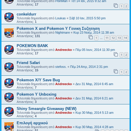
Τελευταία δημοσίευση από
PeinMan
«
Τετ 14 Ιαν, 2015 9:32 am
Απαντήσεις:
17
1
2
conkeldurr
Τελευταία δημοσίευση από
Loukas
«
Σάβ 10 Ιαν, 2015 5:50 pm
Απαντήσεις:
1
Pokemon X and Pokemon Y Γενικη Συζητηση
Τελευταία δημοσίευση από
Nightmare
«
Κυρ 23 Νοέμ, 2014 11:38 am
Απαντήσεις:
131
1
11
12
13
14
…
POKEMON BANK
Τελευταία δημοσίευση από
Andreecko
«
Πέμ 05 Ιουν, 2014 11:30 pm
Απαντήσεις:
17
1
2
Friend Safari
Τελευταία δημοσίευση από
stefoss.
«
Πέμ 24 Απρ, 2014 2:31 pm
Απαντήσεις:
15
1
2
Pokemon X/Y Save Bug
Τελευταία δημοσίευση από
Andreecko
«
Δευ 31 Μαρ, 2014 6:45 am
Απαντήσεις:
7
Pokemon Y Unboxing
Τελευταία δημοσίευση από
Andreecko
«
Δευ 31 Μαρ, 2014 6:21 am
Απαντήσεις:
3
Shiny Smeargle Giveaway (NEW)
Τελευταία δημοσίευση από
Andreecko
«
Κυρ 30 Μαρ, 2014 5:13 am
Απαντήσεις:
4
Επιλογή αρχικού
Τελευταία δημοσίευση από
Andreecko
«
Κυρ 30 Μαρ, 2014 4:28 am
Απαντήσεις:
51