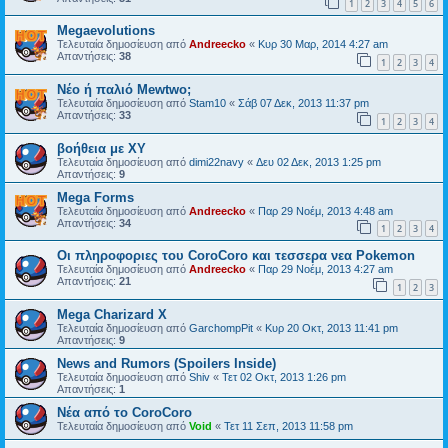
1
2
3
4
5
6
Megaevolutions
Τελευταία δημοσίευση από
Andreecko
«
Κυρ 30 Μαρ, 2014 4:27 am
Απαντήσεις:
38
1
2
3
4
Νέο ή παλιό Mewtwo;
Τελευταία δημοσίευση από
Stam10
«
Σάβ 07 Δεκ, 2013 11:37 pm
Απαντήσεις:
33
1
2
3
4
βοήθεια με XY
Τελευταία δημοσίευση από
dimi22navy
«
Δευ 02 Δεκ, 2013 1:25 pm
Απαντήσεις:
9
Mega Forms
Τελευταία δημοσίευση από
Andreecko
«
Παρ 29 Νοέμ, 2013 4:48 am
Απαντήσεις:
34
1
2
3
4
Οι πληροφοριες του CoroCoro και τεσσερα νεα Pokemon
Τελευταία δημοσίευση από
Andreecko
«
Παρ 29 Νοέμ, 2013 4:27 am
Απαντήσεις:
21
1
2
3
Mega Charizard X
Τελευταία δημοσίευση από
GarchompPit
«
Κυρ 20 Οκτ, 2013 11:41 pm
Απαντήσεις:
9
News and Rumors (Spoilers Inside)
Τελευταία δημοσίευση από
Shiv
«
Τετ 02 Οκτ, 2013 1:26 pm
Απαντήσεις:
1
Νέα από το CoroCoro
Τελευταία δημοσίευση από
Void
«
Τετ 11 Σεπ, 2013 11:58 pm