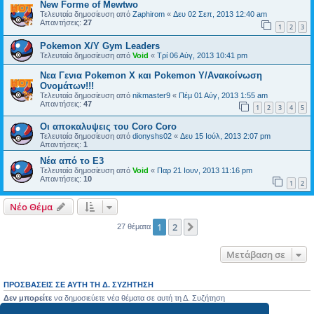
New Forme of Mewtwo
Τελευταία δημοσίευση από
Zaphirom
«
Δευ 02 Σεπ, 2013 12:40 am
Απαντήσεις:
27
1
2
3
Pokemon X/Y Gym Leaders
Τελευταία δημοσίευση από
Void
«
Τρί 06 Αύγ, 2013 10:41 pm
Νεα Γενια Pokemon X και Pokemon Y/Ανακοίνωση
Ονομάτων!!!
Τελευταία δημοσίευση από
nikmaster9
«
Πέμ 01 Αύγ, 2013 1:55 am
Απαντήσεις:
47
1
2
3
4
5
Οι αποκαλυψεις του Coro Coro
Τελευταία δημοσίευση από
dionyshs02
«
Δευ 15 Ιούλ, 2013 2:07 pm
Απαντήσεις:
1
Νέα από το E3
Τελευταία δημοσίευση από
Void
«
Παρ 21 Ιουν, 2013 11:16 pm
Απαντήσεις:
10
1
2
Νέο Θέμα
1
2
Επόμενη
27 θέματα
Μετάβαση σε
ΠΡΟΣΒΆΣΕΙΣ ΣΕ ΑΥΤΉ ΤΗ Δ. ΣΥΖΉΤΗΣΗ
Δεν μπορείτε
να δημοσιεύετε νέα θέματα σε αυτή τη Δ. Συζήτηση
Δεν μπορείτε
να απαντάτε σε θέματα σε αυτή τη Δ. Συζήτηση