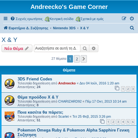
Andreecko's Game Corner
Συχνές ερωτήσεις
Κεντρική σελίδα
Σχετικά με εμάς
Α
Ευρετήριο Δ. Συζήτησης
Nintendo 3DS
X & Y
ν
X & Y
α
Αναζήτηση
Ειδική αναζήτηση
Νέο Θέμα
ζ
ή
1
2
Επόμενη
27 θέματα
τ
Θέματα
η
3DS Friend Codes
σ
Τελευταία δημοσίευση από
Andreecko
«
Δευ 04 Ιούλ, 2016 1:20 am
Απαντήσεις:
24
η
1
2
3
Θέμα προόδου X & Y
Τελευταία δημοσίευση από
CHARIZARD92
«
Πέμ 17 Οκτ, 2013 10:14 am
Απαντήσεις:
8
Ποια κασέτα θα πάρετε;
Τελευταία δημοσίευση από
Scarlet
«
Τετ 25 Φεβ, 2015 3:26 pm
Απαντήσεις:
51
1
2
3
4
5
6
Pokemon Omega Ruby & Pokemon Alpha Sapphire Γενικη
Συζητηση