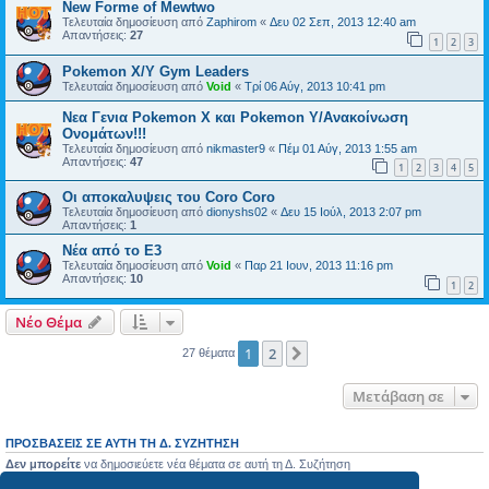
New Forme of Mewtwo
Τελευταία δημοσίευση από
Zaphirom
«
Δευ 02 Σεπ, 2013 12:40 am
Απαντήσεις:
27
1
2
3
Pokemon X/Y Gym Leaders
Τελευταία δημοσίευση από
Void
«
Τρί 06 Αύγ, 2013 10:41 pm
Νεα Γενια Pokemon X και Pokemon Y/Ανακοίνωση
Ονομάτων!!!
Τελευταία δημοσίευση από
nikmaster9
«
Πέμ 01 Αύγ, 2013 1:55 am
Απαντήσεις:
47
1
2
3
4
5
Οι αποκαλυψεις του Coro Coro
Τελευταία δημοσίευση από
dionyshs02
«
Δευ 15 Ιούλ, 2013 2:07 pm
Απαντήσεις:
1
Νέα από το E3
Τελευταία δημοσίευση από
Void
«
Παρ 21 Ιουν, 2013 11:16 pm
Απαντήσεις:
10
1
2
Νέο Θέμα
1
2
Επόμενη
27 θέματα
Μετάβαση σε
ΠΡΟΣΒΆΣΕΙΣ ΣΕ ΑΥΤΉ ΤΗ Δ. ΣΥΖΉΤΗΣΗ
Δεν μπορείτε
να δημοσιεύετε νέα θέματα σε αυτή τη Δ. Συζήτηση
Δεν μπορείτε
να απαντάτε σε θέματα σε αυτή τη Δ. Συζήτηση