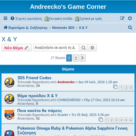
Andreecko's Game Corner
Συχνές ερωτήσεις
Κεντρική σελίδα
Σχετικά με εμάς
Α
Ευρετήριο Δ. Συζήτησης
Nintendo 3DS
X & Y
ν
X & Y
α
Αναζήτηση
Ειδική αναζήτηση
Νέο Θέμα
ζ
ή
1
2
Επόμενη
27 θέματα
τ
Θέματα
η
3DS Friend Codes
σ
Τελευταία δημοσίευση από
Andreecko
«
Δευ 04 Ιούλ, 2016 1:20 am
Απαντήσεις:
24
η
1
2
3
Θέμα προόδου X & Y
Τελευταία δημοσίευση από
CHARIZARD92
«
Πέμ 17 Οκτ, 2013 10:14 am
Απαντήσεις:
8
Ποια κασέτα θα πάρετε;
Τελευταία δημοσίευση από
Scarlet
«
Τετ 25 Φεβ, 2015 3:26 pm
Απαντήσεις:
51
1
2
3
4
5
6
Pokemon Omega Ruby & Pokemon Alpha Sapphire Γενικη
Συζητηση