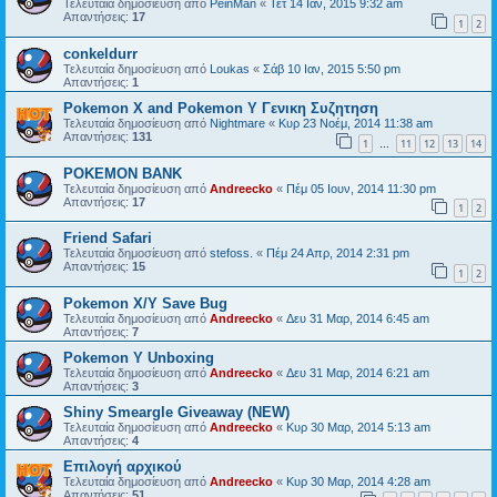
Τελευταία δημοσίευση από
PeinMan
«
Τετ 14 Ιαν, 2015 9:32 am
Απαντήσεις:
17
1
2
conkeldurr
Τελευταία δημοσίευση από
Loukas
«
Σάβ 10 Ιαν, 2015 5:50 pm
Απαντήσεις:
1
Pokemon X and Pokemon Y Γενικη Συζητηση
Τελευταία δημοσίευση από
Nightmare
«
Κυρ 23 Νοέμ, 2014 11:38 am
Απαντήσεις:
131
1
11
12
13
14
…
POKEMON BANK
Τελευταία δημοσίευση από
Andreecko
«
Πέμ 05 Ιουν, 2014 11:30 pm
Απαντήσεις:
17
1
2
Friend Safari
Τελευταία δημοσίευση από
stefoss.
«
Πέμ 24 Απρ, 2014 2:31 pm
Απαντήσεις:
15
1
2
Pokemon X/Y Save Bug
Τελευταία δημοσίευση από
Andreecko
«
Δευ 31 Μαρ, 2014 6:45 am
Απαντήσεις:
7
Pokemon Y Unboxing
Τελευταία δημοσίευση από
Andreecko
«
Δευ 31 Μαρ, 2014 6:21 am
Απαντήσεις:
3
Shiny Smeargle Giveaway (NEW)
Τελευταία δημοσίευση από
Andreecko
«
Κυρ 30 Μαρ, 2014 5:13 am
Απαντήσεις:
4
Επιλογή αρχικού
Τελευταία δημοσίευση από
Andreecko
«
Κυρ 30 Μαρ, 2014 4:28 am
Απαντήσεις:
51