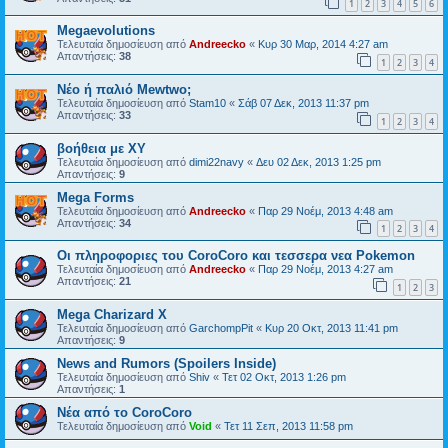
1
2
3
4
5
6
Megaevolutions
Τελευταία δημοσίευση από
Andreecko
«
Κυρ 30 Μαρ, 2014 4:27 am
Απαντήσεις:
38
1
2
3
4
Νέο ή παλιό Mewtwo;
Τελευταία δημοσίευση από
Stam10
«
Σάβ 07 Δεκ, 2013 11:37 pm
Απαντήσεις:
33
1
2
3
4
βοήθεια με XY
Τελευταία δημοσίευση από
dimi22navy
«
Δευ 02 Δεκ, 2013 1:25 pm
Απαντήσεις:
9
Mega Forms
Τελευταία δημοσίευση από
Andreecko
«
Παρ 29 Νοέμ, 2013 4:48 am
Απαντήσεις:
34
1
2
3
4
Οι πληροφοριες του CoroCoro και τεσσερα νεα Pokemon
Τελευταία δημοσίευση από
Andreecko
«
Παρ 29 Νοέμ, 2013 4:27 am
Απαντήσεις:
21
1
2
3
Mega Charizard X
Τελευταία δημοσίευση από
GarchompPit
«
Κυρ 20 Οκτ, 2013 11:41 pm
Απαντήσεις:
9
News and Rumors (Spoilers Inside)
Τελευταία δημοσίευση από
Shiv
«
Τετ 02 Οκτ, 2013 1:26 pm
Απαντήσεις:
1
Νέα από το CoroCoro
Τελευταία δημοσίευση από
Void
«
Τετ 11 Σεπ, 2013 11:58 pm