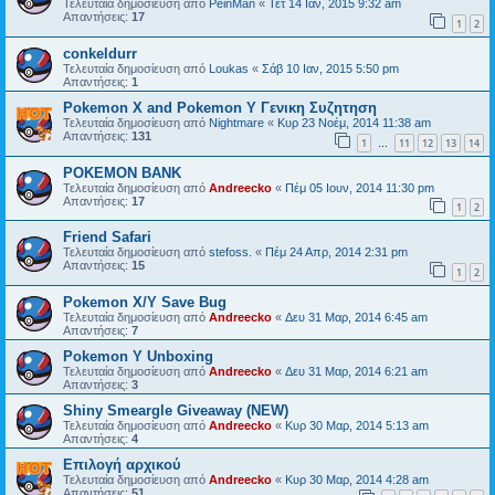
Τελευταία δημοσίευση από
PeinMan
«
Τετ 14 Ιαν, 2015 9:32 am
Απαντήσεις:
17
1
2
conkeldurr
Τελευταία δημοσίευση από
Loukas
«
Σάβ 10 Ιαν, 2015 5:50 pm
Απαντήσεις:
1
Pokemon X and Pokemon Y Γενικη Συζητηση
Τελευταία δημοσίευση από
Nightmare
«
Κυρ 23 Νοέμ, 2014 11:38 am
Απαντήσεις:
131
1
11
12
13
14
…
POKEMON BANK
Τελευταία δημοσίευση από
Andreecko
«
Πέμ 05 Ιουν, 2014 11:30 pm
Απαντήσεις:
17
1
2
Friend Safari
Τελευταία δημοσίευση από
stefoss.
«
Πέμ 24 Απρ, 2014 2:31 pm
Απαντήσεις:
15
1
2
Pokemon X/Y Save Bug
Τελευταία δημοσίευση από
Andreecko
«
Δευ 31 Μαρ, 2014 6:45 am
Απαντήσεις:
7
Pokemon Y Unboxing
Τελευταία δημοσίευση από
Andreecko
«
Δευ 31 Μαρ, 2014 6:21 am
Απαντήσεις:
3
Shiny Smeargle Giveaway (NEW)
Τελευταία δημοσίευση από
Andreecko
«
Κυρ 30 Μαρ, 2014 5:13 am
Απαντήσεις:
4
Επιλογή αρχικού
Τελευταία δημοσίευση από
Andreecko
«
Κυρ 30 Μαρ, 2014 4:28 am
Απαντήσεις:
51