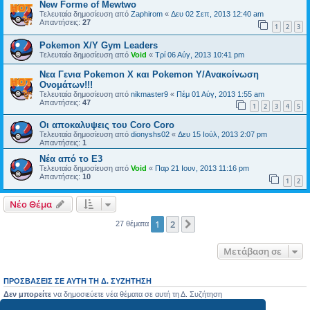
New Forme of Mewtwo
Τελευταία δημοσίευση από
Zaphirom
«
Δευ 02 Σεπ, 2013 12:40 am
Απαντήσεις:
27
1
2
3
Pokemon X/Y Gym Leaders
Τελευταία δημοσίευση από
Void
«
Τρί 06 Αύγ, 2013 10:41 pm
Νεα Γενια Pokemon X και Pokemon Y/Ανακοίνωση
Ονομάτων!!!
Τελευταία δημοσίευση από
nikmaster9
«
Πέμ 01 Αύγ, 2013 1:55 am
Απαντήσεις:
47
1
2
3
4
5
Οι αποκαλυψεις του Coro Coro
Τελευταία δημοσίευση από
dionyshs02
«
Δευ 15 Ιούλ, 2013 2:07 pm
Απαντήσεις:
1
Νέα από το E3
Τελευταία δημοσίευση από
Void
«
Παρ 21 Ιουν, 2013 11:16 pm
Απαντήσεις:
10
1
2
Νέο Θέμα
1
2
Επόμενη
27 θέματα
Μετάβαση σε
ΠΡΟΣΒΆΣΕΙΣ ΣΕ ΑΥΤΉ ΤΗ Δ. ΣΥΖΉΤΗΣΗ
Δεν μπορείτε
να δημοσιεύετε νέα θέματα σε αυτή τη Δ. Συζήτηση
Δεν μπορείτε
να απαντάτε σε θέματα σε αυτή τη Δ. Συζήτηση