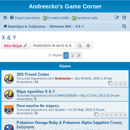
Andreecko's Game Corner
Συχνές ερωτήσεις
Κεντρική σελίδα
Σχετικά με εμάς
Α
Ευρετήριο Δ. Συζήτησης
Nintendo 3DS
X & Y
ν
X & Y
α
Αναζήτηση
Ειδική αναζήτηση
Νέο Θέμα
ζ
ή
1
2
Επόμενη
27 θέματα
τ
Θέματα
η
3DS Friend Codes
σ
Τελευταία δημοσίευση από
Andreecko
«
Δευ 04 Ιούλ, 2016 1:20 am
Απαντήσεις:
24
η
1
2
3
Θέμα προόδου X & Y
Τελευταία δημοσίευση από
CHARIZARD92
«
Πέμ 17 Οκτ, 2013 10:14 am
Απαντήσεις:
8
Ποια κασέτα θα πάρετε;
Τελευταία δημοσίευση από
Scarlet
«
Τετ 25 Φεβ, 2015 3:26 pm
Απαντήσεις:
51
1
2
3
4
5
6
Pokemon Omega Ruby & Pokemon Alpha Sapphire Γενικη
Συζητηση