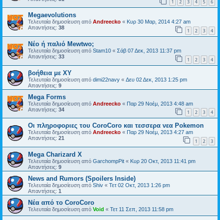
1
2
3
4
5
6
Megaevolutions
Τελευταία δημοσίευση από
Andreecko
«
Κυρ 30 Μαρ, 2014 4:27 am
Απαντήσεις:
38
1
2
3
4
Νέο ή παλιό Mewtwo;
Τελευταία δημοσίευση από
Stam10
«
Σάβ 07 Δεκ, 2013 11:37 pm
Απαντήσεις:
33
1
2
3
4
βοήθεια με XY
Τελευταία δημοσίευση από
dimi22navy
«
Δευ 02 Δεκ, 2013 1:25 pm
Απαντήσεις:
9
Mega Forms
Τελευταία δημοσίευση από
Andreecko
«
Παρ 29 Νοέμ, 2013 4:48 am
Απαντήσεις:
34
1
2
3
4
Οι πληροφοριες του CoroCoro και τεσσερα νεα Pokemon
Τελευταία δημοσίευση από
Andreecko
«
Παρ 29 Νοέμ, 2013 4:27 am
Απαντήσεις:
21
1
2
3
Mega Charizard X
Τελευταία δημοσίευση από
GarchompPit
«
Κυρ 20 Οκτ, 2013 11:41 pm
Απαντήσεις:
9
News and Rumors (Spoilers Inside)
Τελευταία δημοσίευση από
Shiv
«
Τετ 02 Οκτ, 2013 1:26 pm
Απαντήσεις:
1
Νέα από το CoroCoro
Τελευταία δημοσίευση από
Void
«
Τετ 11 Σεπ, 2013 11:58 pm