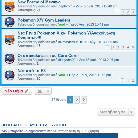
New Forme of Mewtwo
Τελευταία δημοσίευση από
Zaphirom
«
Δευ 02 Σεπ, 2013 12:40 am
Απαντήσεις:
27
1
2
3
Pokemon X/Y Gym Leaders
Τελευταία δημοσίευση από
Void
«
Τρί 06 Αύγ, 2013 10:41 pm
Νεα Γενια Pokemon X και Pokemon Y/Ανακοίνωση
Ονομάτων!!!
Τελευταία δημοσίευση από
nikmaster9
«
Πέμ 01 Αύγ, 2013 1:55 am
Απαντήσεις:
47
1
2
3
4
5
Οι αποκαλυψεις του Coro Coro
Τελευταία δημοσίευση από
dionyshs02
«
Δευ 15 Ιούλ, 2013 2:07 pm
Απαντήσεις:
1
Νέα από το E3
Τελευταία δημοσίευση από
Void
«
Παρ 21 Ιουν, 2013 11:16 pm
Απαντήσεις:
10
1
2
Νέο Θέμα
1
2
Επόμενη
27 θέματα
Μετάβαση σε
ΠΡΟΣΒΆΣΕΙΣ ΣΕ ΑΥΤΉ ΤΗ Δ. ΣΥΖΉΤΗΣΗ
Δεν μπορείτε
να δημοσιεύετε νέα θέματα σε αυτή τη Δ. Συζήτηση
Δεν μπορείτε
να απαντάτε σε θέματα σε αυτή τη Δ. Συζήτηση