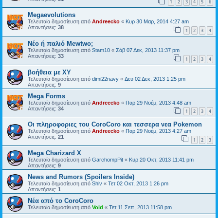
1
2
3
4
5
6
Megaevolutions
Τελευταία δημοσίευση από
Andreecko
«
Κυρ 30 Μαρ, 2014 4:27 am
Απαντήσεις:
38
1
2
3
4
Νέο ή παλιό Mewtwo;
Τελευταία δημοσίευση από
Stam10
«
Σάβ 07 Δεκ, 2013 11:37 pm
Απαντήσεις:
33
1
2
3
4
βοήθεια με XY
Τελευταία δημοσίευση από
dimi22navy
«
Δευ 02 Δεκ, 2013 1:25 pm
Απαντήσεις:
9
Mega Forms
Τελευταία δημοσίευση από
Andreecko
«
Παρ 29 Νοέμ, 2013 4:48 am
Απαντήσεις:
34
1
2
3
4
Οι πληροφοριες του CoroCoro και τεσσερα νεα Pokemon
Τελευταία δημοσίευση από
Andreecko
«
Παρ 29 Νοέμ, 2013 4:27 am
Απαντήσεις:
21
1
2
3
Mega Charizard X
Τελευταία δημοσίευση από
GarchompPit
«
Κυρ 20 Οκτ, 2013 11:41 pm
Απαντήσεις:
9
News and Rumors (Spoilers Inside)
Τελευταία δημοσίευση από
Shiv
«
Τετ 02 Οκτ, 2013 1:26 pm
Απαντήσεις:
1
Νέα από το CoroCoro
Τελευταία δημοσίευση από
Void
«
Τετ 11 Σεπ, 2013 11:58 pm