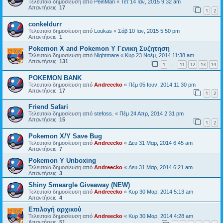
Τελευταία δημοσίευση από
PeinMan
«
Τετ 14 Ιαν, 2015 9:32 am
Απαντήσεις:
17
1
2
conkeldurr
Τελευταία δημοσίευση από
Loukas
«
Σάβ 10 Ιαν, 2015 5:50 pm
Απαντήσεις:
1
Pokemon X and Pokemon Y Γενικη Συζητηση
Τελευταία δημοσίευση από
Nightmare
«
Κυρ 23 Νοέμ, 2014 11:38 am
Απαντήσεις:
131
1
11
12
13
14
…
POKEMON BANK
Τελευταία δημοσίευση από
Andreecko
«
Πέμ 05 Ιουν, 2014 11:30 pm
Απαντήσεις:
17
1
2
Friend Safari
Τελευταία δημοσίευση από
stefoss.
«
Πέμ 24 Απρ, 2014 2:31 pm
Απαντήσεις:
15
1
2
Pokemon X/Y Save Bug
Τελευταία δημοσίευση από
Andreecko
«
Δευ 31 Μαρ, 2014 6:45 am
Απαντήσεις:
7
Pokemon Y Unboxing
Τελευταία δημοσίευση από
Andreecko
«
Δευ 31 Μαρ, 2014 6:21 am
Απαντήσεις:
3
Shiny Smeargle Giveaway (NEW)
Τελευταία δημοσίευση από
Andreecko
«
Κυρ 30 Μαρ, 2014 5:13 am
Απαντήσεις:
4
Επιλογή αρχικού
Τελευταία δημοσίευση από
Andreecko
«
Κυρ 30 Μαρ, 2014 4:28 am
Απαντήσεις:
51