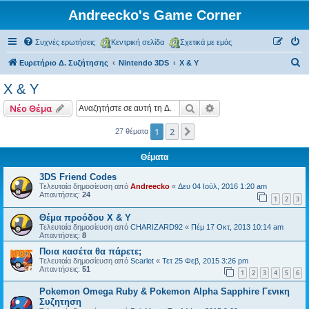
Andreecko's Game Corner
Συχνές ερωτήσεις
Κεντρική σελίδα
Σχετικά με εμάς
Α
Ευρετήριο Δ. Συζήτησης
Nintendo 3DS
X & Y
ν
X & Y
α
Αναζήτηση
Ειδική αναζήτηση
Νέο Θέμα
ζ
ή
1
2
Επόμενη
27 θέματα
τ
Θέματα
η
3DS Friend Codes
σ
Τελευταία δημοσίευση από
Andreecko
«
Δευ 04 Ιούλ, 2016 1:20 am
Απαντήσεις:
24
η
1
2
3
Θέμα προόδου X & Y
Τελευταία δημοσίευση από
CHARIZARD92
«
Πέμ 17 Οκτ, 2013 10:14 am
Απαντήσεις:
8
Ποια κασέτα θα πάρετε;
Τελευταία δημοσίευση από
Scarlet
«
Τετ 25 Φεβ, 2015 3:26 pm
Απαντήσεις:
51
1
2
3
4
5
6
Pokemon Omega Ruby & Pokemon Alpha Sapphire Γενικη
Συζητηση