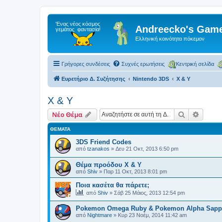
Andreecko's Game
Ελληνική κοινότητα πόκεμον
Γρήγορες συνδέσεις
Συχνές ερωτήσεις
Κεντρική σελίδα
Ευρετήριο Δ. Συζήτησης
Nintendo 3DS
X & Y
X & Y
Αναζήτηση
Ειδική
Νέο Θέμα
ΘΈΜΑΤΑ
3DS Friend Codes
από
tzanakos
»
Δευ 21 Οκτ, 2013 6:50 pm
Θέμα προόδου X & Y
από
Shiv
»
Παρ 11 Οκτ, 2013 8:01 pm
Ποια κασέτα θα πάρετε;
από
Shiv
»
Σάβ 25 Μάιος, 2013 12:54 pm
Pokemon Omega Ruby & Pokemon Alpha Sapph
από
Nightmare
»
Κυρ 23 Νοέμ, 2014 11:42 am