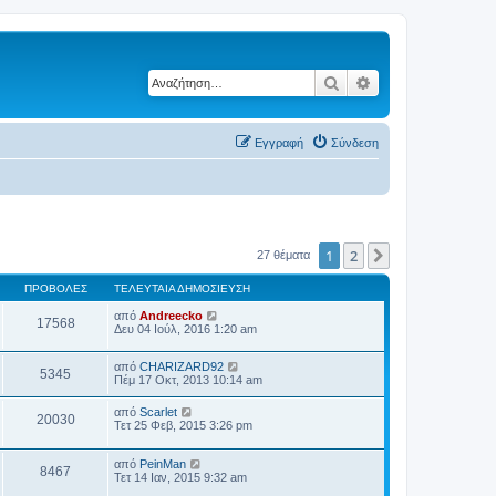
Αναζήτηση
Ειδική αναζήτηση
Εγγραφή
Σύνδεση
1
2
Επόμενη
27 θέματα
ΠΡΟΒΟΛΈΣ
ΤΕΛΕΥΤΑΊΑ ΔΗΜΟΣΊΕΥΣΗ
από
Andreecko
17568
Δευ 04 Ιούλ, 2016 1:20 am
από
CHARIZARD92
5345
Πέμ 17 Οκτ, 2013 10:14 am
από
Scarlet
20030
Τετ 25 Φεβ, 2015 3:26 pm
από
PeinMan
8467
Τετ 14 Ιαν, 2015 9:32 am