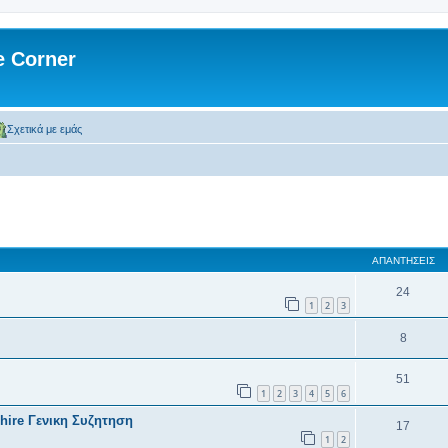
 Corner
Σχετικά με εμάς
 αναζήτηση
ΑΠΑΝΤΉΣΕΙΣ
24
1
2
3
8
51
1
2
3
4
5
6
ire Γενικη Συζητηση
17
1
2