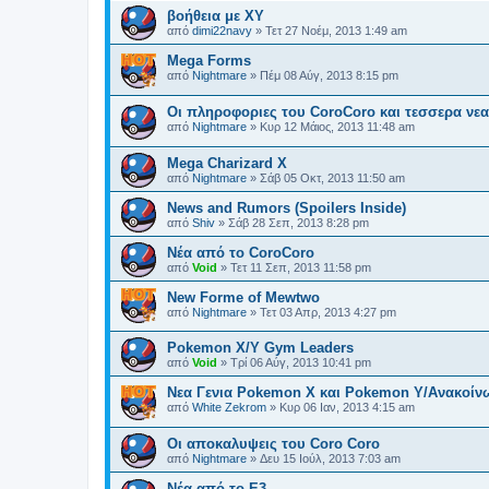
βοήθεια με XY
από
dimi22navy
»
Τετ 27 Νοέμ, 2013 1:49 am
Mega Forms
από
Nightmare
»
Πέμ 08 Αύγ, 2013 8:15 pm
Οι πληροφοριες του CoroCoro και τεσσερα νε
από
Nightmare
»
Κυρ 12 Μάιος, 2013 11:48 am
Mega Charizard X
από
Nightmare
»
Σάβ 05 Οκτ, 2013 11:50 am
News and Rumors (Spoilers Inside)
από
Shiv
»
Σάβ 28 Σεπ, 2013 8:28 pm
Νέα από το CoroCoro
από
Void
»
Τετ 11 Σεπ, 2013 11:58 pm
New Forme of Mewtwo
από
Nightmare
»
Τετ 03 Απρ, 2013 4:27 pm
Pokemon X/Y Gym Leaders
από
Void
»
Τρί 06 Αύγ, 2013 10:41 pm
Νεα Γενια Pokemon X και Pokemon Y/Ανακοίν
από
White Zekrom
»
Κυρ 06 Ιαν, 2013 4:15 am
Οι αποκαλυψεις του Coro Coro
από
Nightmare
»
Δευ 15 Ιούλ, 2013 7:03 am
Νέα από το E3