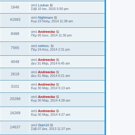
από
Loukas
1646
Σάβ 10 Ιαν, 2015 5:50 pm
από
Nightmare
41683
Κυρ 23 Νοέμ, 2014 11:38 am
από
Andreecko
8488
Πέμ 05 Ιουν, 2014 11:30 pm
από
stefoss.
7565
Πέμ 24 Απρ, 2014 2:31 pm
από
Andreecko
4048
Δευ 31 Μαρ, 2014 6:45 am
από
Andreecko
2619
Δευ 31 Μαρ, 2014 6:21 am
από
Andreecko
3101
Κυρ 30 Μαρ, 2014 5:13 am
από
Andreecko
20288
Κυρ 30 Μαρ, 2014 4:28 am
από
Andreecko
16268
Κυρ 30 Μαρ, 2014 4:27 am
από
Stam10
14637
Σάβ 07 Δεκ, 2013 11:37 pm