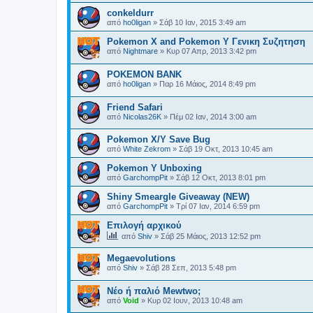
conkeldurr
από
ho0ligan
»
Σάβ 10 Ιαν, 2015 3:49 am
Pokemon X and Pokemon Y Γενικη Συζητηση
από
Nightmare
»
Κυρ 07 Απρ, 2013 3:42 pm
POKEMON BANK
από
ho0ligan
»
Παρ 16 Μάιος, 2014 8:49 pm
Friend Safari
από
Nicolas26K
»
Πέμ 02 Ιαν, 2014 3:00 am
Pokemon X/Y Save Bug
από
White Zekrom
»
Σάβ 19 Οκτ, 2013 10:45 am
Pokemon Y Unboxing
από
GarchompPit
»
Σάβ 12 Οκτ, 2013 8:01 pm
Shiny Smeargle Giveaway (NEW)
από
GarchompPit
»
Τρί 07 Ιαν, 2014 6:59 pm
Επιλογή αρχικού
από
Shiv
»
Σάβ 25 Μάιος, 2013 12:52 pm
Megaevolutions
από
Shiv
»
Σάβ 28 Σεπ, 2013 5:48 pm
Νέο ή παλιό Mewtwo;
από
Void
»
Κυρ 02 Ιουν, 2013 10:48 am