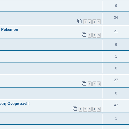
9
34
1
2
3
4
α Pokemon
21
1
2
3
9
1
0
27
1
2
3
0
ωση Ονομάτων!!!
47
1
2
3
4
5
1