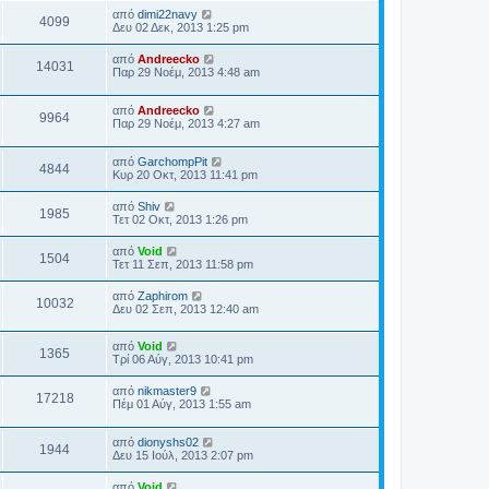
από
dimi22navy
4099
Δευ 02 Δεκ, 2013 1:25 pm
από
Andreecko
14031
Παρ 29 Νοέμ, 2013 4:48 am
από
Andreecko
9964
Παρ 29 Νοέμ, 2013 4:27 am
από
GarchompPit
4844
Κυρ 20 Οκτ, 2013 11:41 pm
από
Shiv
1985
Τετ 02 Οκτ, 2013 1:26 pm
από
Void
1504
Τετ 11 Σεπ, 2013 11:58 pm
από
Zaphirom
10032
Δευ 02 Σεπ, 2013 12:40 am
από
Void
1365
Τρί 06 Αύγ, 2013 10:41 pm
από
nikmaster9
17218
Πέμ 01 Αύγ, 2013 1:55 am
από
dionyshs02
1944
Δευ 15 Ιούλ, 2013 2:07 pm
από
Void