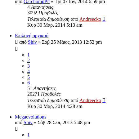
από
GarchompPit
»
Τρί 07 Ιαν, 2014 6:59 pm
4
Απαντήσεις
3092
Προβολές
Τελευταία δημοσίευση
από
Andreecko
Κυρ 30 Μαρ, 2014 5:13 am
Επιλογή αρχικού
από
Shiv
»
Σάβ 25 Μάιος, 2013 12:52 pm
1
2
3
4
5
6
51
Απαντήσεις
20271
Προβολές
Τελευταία δημοσίευση
από
Andreecko
Κυρ 30 Μαρ, 2014 4:28 am
Megaevolutions
από
Shiv
»
Σάβ 28 Σεπ, 2013 5:48 pm
1