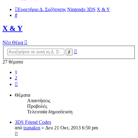
Ευρετήριο Δ. Συζήτησης
Nintendo 3DS
X & Y
Αναζήτηση
X & Y
Νέο Θέμα
Ειδική
Αναζήτηση
αναζήτηση
27 θέματα
1
2
Επόμενη
Θέματα
Απαντήσεις
Προβολές
Τελευταία δημοσίευση
3DS Friend Codes
από
tzanakos
»
Δευ 21 Οκτ, 2013 6:50 pm