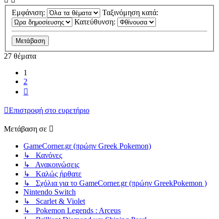
Εμφάνιση:
Ταξινόμηση κατά:
Κατεύθυνση:
27 θέματα
1
2
Επόμενη
Επιστροφή στο ευρετήριο
Μετάβαση σε
GameCorner.gr (πρώην Greek Pokemon)
↳ Κανόνες
↳ Ανακοινώσεις
↳ Kαλώς ήρθατε
↳ Σχόλια για το GameCorner.gr (πρώην GreekPokemon )
Nintendo Switch
↳ Scarlet & Violet
↳ Pokemon Legends : Arceus