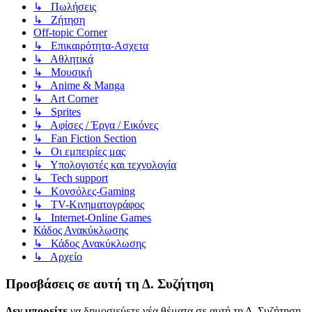
↳ Πωλήσεις
↳ Ζήτηση
Off-topic Corner
↳ Επικαιρότητα-Ασχετα
↳ Αθλητικά
↳ Μουσική
↳ Anime & Manga
↳ Art Corner
↳ Sprites
↳ Αφίσες / Έργα / Εικόνες
↳ Fan Fiction Section
↳ Οι εμπειρίες μας
↳ Υπολογιστές και τεχνολογία
↳ Tech support
↳ Kονσόλες-Gaming
↳ TV-Κινηματογράφος
↳ Internet-Online Games
Κάδος Ανακύκλωσης
↳ Κάδος Ανακύκλωσης
↳ Αρχείο
Προσβάσεις σε αυτή τη Δ. Συζήτηση
Δεν μπορείτε
να δημοσιεύετε νέα θέματα σε αυτή τη Δ. Συζήτηση