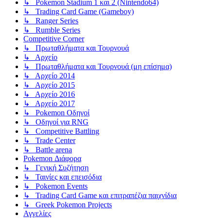
↳ Pokemon Stadium 1 και 2 (Nintendo64)
↳ Trading Card Game (Gameboy)
↳ Ranger Series
↳ Rumble Series
Competitive Corner
↳ Πρωταθλήματα και Τουρνουά
↳ Αρχείο
↳ Πρωταθλήματα και Τουρνουά (μη επίσημα)
↳ Αρχείο 2014
↳ Αρχείο 2015
↳ Αρχείο 2016
↳ Αρχείο 2017
↳ Pokemon Οδηγοί
↳ Οδηγοί για RNG
↳ Competitive Battling
↳ Trade Center
↳ Battle arena
Pokemon Διάφορα
↳ Γενική Συζήτηση
↳ Ταινίες και επεισόδια
↳ Pokemon Events
↳ Trading Card Game και επιτραπέζια παιχνίδια
↳ Greek Pokemon Projects
Αγγελίες