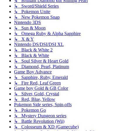
↳ Brilliant Diamond και Shining Pearl
↳ Sword/Shield Series
↳ Pokemon Unite
↳ New Pokemon Snap
Nintendo 3DS
↳ Sun & Moon
↳ Omega Ruby & Alpha Sapphire
↳ X & Y
Nintendo DS/DSI/DSI XL
↳ Black & White 2
↳ Black & White
↳ Soul Silver & Heart Gold
↳ Diamond, Pearl, Platinum
Game Boy Advance
↳ Sapphire, Ruby, Emerald
↳ Fire Red, Leaf Green
Game boy Gold & GB Color
↳ Silver, Gold, Crystal
↳ Red, Blue, Yellow
Pokemon Side series, Spin-offs
↳ Pokemon Go
↳ Mystery Dungeon series
↳ Battle Revolution (Wii)
↳ Colosseum & XD (Gamecube)