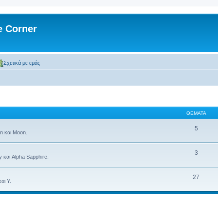
 Corner
Σχετικά με εμάς
ΘΈΜΑΤΑ
5
n και Moon.
3
 και Alpha Sapphire.
27
αι Y.