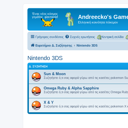
Andreecko's Game
Ελληνική κοινότητα πόκεμον
Γρήγορες συνδέσεις
Συχνές ερωτήσεις
Κεντρική σελίδα
Ευρετήριο Δ. Συζήτησης
Nintendo 3DS
Nintendo 3DS
Δ. ΣΥΖΉΤΗΣΗ
Sun & Moon
Συζητήστε ό,τι σας αφορά γύρω από τις κασέτες pokemon Su
Omega Ruby & Alpha Sapphire
Συζητήστε ό,τι σας αφορά γύρω από τις κασέτες Omega Ruby
X & Y
Συζητήστε ό,τι σας αφορά γύρω από τις κασέτες pokemon X κ