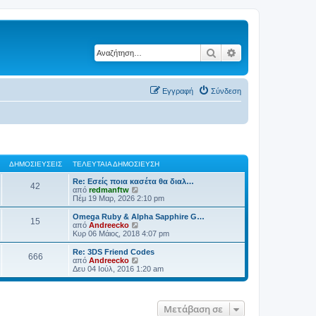
Αναζήτηση
Ειδική αναζήτηση
Εγγραφή
Σύνδεση
ΔΗΜΟΣΙΕΎΣΕΙΣ
ΤΕΛΕΥΤΑΊΑ ΔΗΜΟΣΊΕΥΣΗ
Re: Εσείς ποια κασέτα θα διαλ…
42
Π
από
redmanftw
ρ
Πέμ 19 Μαρ, 2026 2:10 pm
ο
β
Omega Ruby & Alpha Sapphire G…
15
ο
Π
από
Andreecko
λ
ρ
Κυρ 06 Μάιος, 2018 4:07 pm
ή
ο
τ
β
Re: 3DS Friend Codes
666
η
ο
Π
από
Andreecko
ς
λ
ρ
Δευ 04 Ιούλ, 2016 1:20 am
τ
ή
ο
ε
τ
β
λ
η
ο
ε
ς
λ
Μετάβαση σε
υ
τ
ή
τ