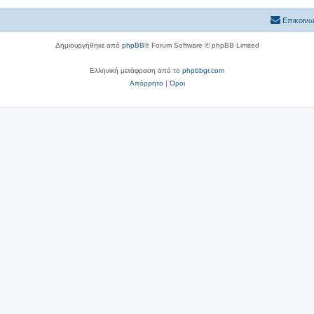
Επικοινω
Δημιουργήθηκε από
phpBB
® Forum Software © phpBB Limited
Ελληνική μετάφραση από το
phpbbgr.com
Απόρρητο
|
Όροι