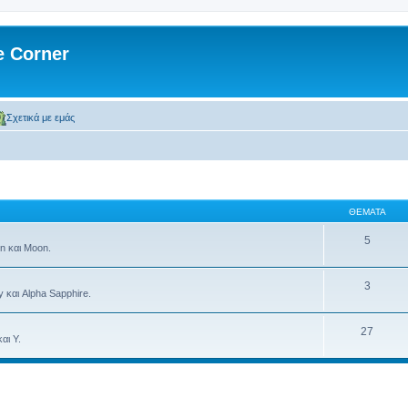
 Corner
Σχετικά με εμάς
ΘΈΜΑΤΑ
5
n και Moon.
3
 και Alpha Sapphire.
27
αι Y.