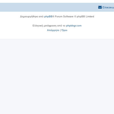
Επικοινω
Δημιουργήθηκε από
phpBB
® Forum Software © phpBB Limited
Ελληνική μετάφραση από το
phpbbgr.com
Απόρρητο
|
Όροι