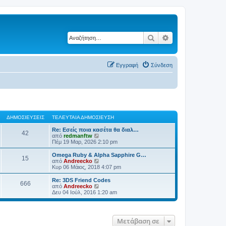
Αναζήτηση
Ειδική αναζήτηση
Εγγραφή
Σύνδεση
ΔΗΜΟΣΙΕΎΣΕΙΣ
ΤΕΛΕΥΤΑΊΑ ΔΗΜΟΣΊΕΥΣΗ
Re: Εσείς ποια κασέτα θα διαλ…
42
Π
από
redmanftw
ρ
Πέμ 19 Μαρ, 2026 2:10 pm
ο
β
Omega Ruby & Alpha Sapphire G…
15
ο
Π
από
Andreecko
λ
ρ
Κυρ 06 Μάιος, 2018 4:07 pm
ή
ο
τ
β
Re: 3DS Friend Codes
666
η
ο
Π
από
Andreecko
ς
λ
ρ
Δευ 04 Ιούλ, 2016 1:20 am
τ
ή
ο
ε
τ
β
λ
η
ο
ε
ς
λ
Μετάβαση σε
υ
τ
ή
τ