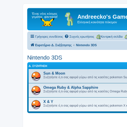
Andreecko's Game
Ελληνική κοινότητα πόκεμον
Γρήγορες συνδέσεις
Συχνές ερωτήσεις
Κεντρική σελίδα
Ευρετήριο Δ. Συζήτησης
Nintendo 3DS
Nintendo 3DS
Δ. ΣΥΖΉΤΗΣΗ
Sun & Moon
Συζητήστε ό,τι σας αφορά γύρω από τις κασέτες pokemon Su
Omega Ruby & Alpha Sapphire
Συζητήστε ό,τι σας αφορά γύρω από τις κασέτες Omega Ruby
X & Y
Συζητήστε ό,τι σας αφορά γύρω από τις κασέτες pokemon X κ