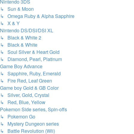
Nintendo 3DS
↳ Sun & Moon
↳ Omega Ruby & Alpha Sapphire
↳ X & Y
Nintendo DS/DSI/DSI XL
↳ Black & White 2
↳ Black & White
↳ Soul Silver & Heart Gold
↳ Diamond, Pearl, Platinum
Game Boy Advance
↳ Sapphire, Ruby, Emerald
↳ Fire Red, Leaf Green
Game boy Gold & GB Color
↳ Silver, Gold, Crystal
↳ Red, Blue, Yellow
Pokemon Side series, Spin-offs
↳ Pokemon Go
↳ Mystery Dungeon series
↳ Battle Revolution (Wii)