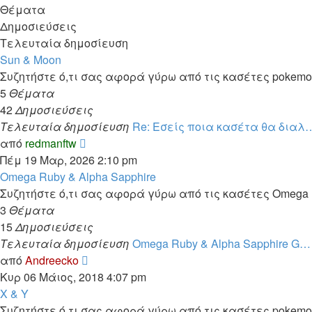
Θέματα
Δημοσιεύσεις
Τελευταία δημοσίευση
Sun & Moon
Συζητήστε ό,τι σας αφορά γύρω από τις κασέτες pokemo
5
Θέματα
42
Δημοσιεύσεις
Τελευταία δημοσίευση
Re: Εσείς ποια κασέτα θα διαλ
Προβολή
από
redmanftw
της
Πέμ 19 Μαρ, 2026 2:10 pm
τελευταίας
Omega Ruby & Alpha Sapphire
δημοσίευσης
Συζητήστε ό,τι σας αφορά γύρω από τις κασέτες Omega R
3
Θέματα
15
Δημοσιεύσεις
Τελευταία δημοσίευση
Omega Ruby & Alpha Sapphire G…
Προβολή
από
Andreecko
της
Κυρ 06 Μάιος, 2018 4:07 pm
τελευταίας
X & Y
δημοσίευσης
Συζητήστε ό,τι σας αφορά γύρω από τις κασέτες pokemon