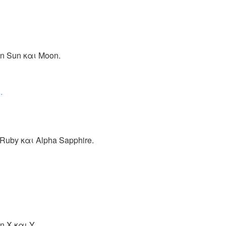
n Sun και Moon.
…
uby και Alpha Sapphire.
 X και Y.