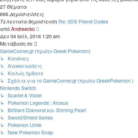
27
Θέματα
666
Δημοσιεύσεις
Τελευταία δημοσίευση
Re: 3DS Friend Codes
Προβολή
από
Andreecko
της
Δευ 04 Ιούλ, 2016 1:20 am
τελευταίας
Μετάβαση σε
δημοσίευσης
GameCorner.gr (πρώην Greek Pokemon)
↳ Κανόνες
↳ Ανακοινώσεις
↳ Kαλώς ήρθατε
↳ Σχόλια για το GameCorner.gr (πρώην GreekPokemon )
Nintendo Switch
↳ Scarlet & Violet
↳ Pokemon Legends : Arceus
↳ Brilliant Diamond και Shining Pearl
↳ Sword/Shield Series
↳ Pokemon Unite
↳ New Pokemon Snap