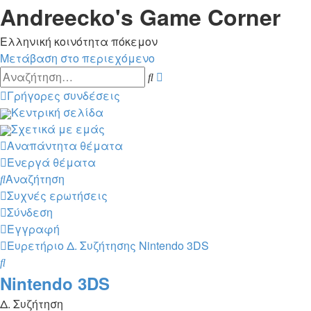
Andreecko's Game Corner
Ελληνική κοινότητα πόκεμον
Μετάβαση στο περιεχόμενο
Ειδική
Αναζήτηση
αναζήτηση
Γρήγορες συνδέσεις
Κεντρική σελίδα
Σχετικά με εμάς
Αναπάντητα θέματα
Ενεργά θέματα
Αναζήτηση
Συχνές ερωτήσεις
Σύνδεση
Εγγραφή
Ευρετήριο Δ. Συζήτησης
Nintendo 3DS
Αναζήτηση
Nintendo 3DS
Δ. Συζήτηση