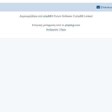
Επικοινω
Δημιουργήθηκε από
phpBB
® Forum Software © phpBB Limited
Ελληνική μετάφραση από το
phpbbgr.com
Απόρρητο
|
Όροι