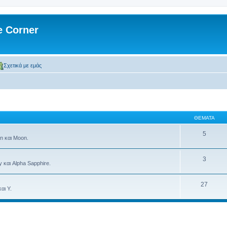
 Corner
Σχετικά με εμάς
ΘΈΜΑΤΑ
5
n και Moon.
3
 και Alpha Sapphire.
27
αι Y.