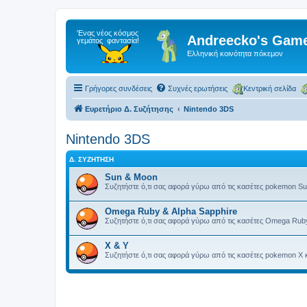
Andreecko's Game
Ελληνική κοινότητα πόκεμον
Γρήγορες συνδέσεις
Συχνές ερωτήσεις
Κεντρική σελίδα
Ευρετήριο Δ. Συζήτησης
Nintendo 3DS
Nintendo 3DS
Δ. ΣΥΖΉΤΗΣΗ
Sun & Moon
Συζητήστε ό,τι σας αφορά γύρω από τις κασέτες pokemon Su
Omega Ruby & Alpha Sapphire
Συζητήστε ό,τι σας αφορά γύρω από τις κασέτες Omega Ruby
X & Y
Συζητήστε ό,τι σας αφορά γύρω από τις κασέτες pokemon X κ