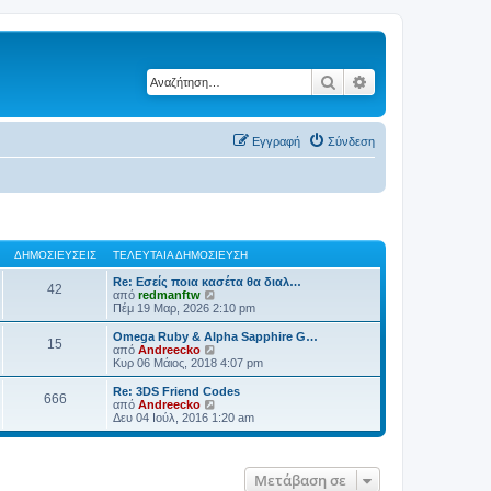
Αναζήτηση
Ειδική αναζήτηση
Εγγραφή
Σύνδεση
ΔΗΜΟΣΙΕΎΣΕΙΣ
ΤΕΛΕΥΤΑΊΑ ΔΗΜΟΣΊΕΥΣΗ
Re: Εσείς ποια κασέτα θα διαλ…
42
Π
από
redmanftw
ρ
Πέμ 19 Μαρ, 2026 2:10 pm
ο
β
Omega Ruby & Alpha Sapphire G…
15
ο
Π
από
Andreecko
λ
ρ
Κυρ 06 Μάιος, 2018 4:07 pm
ή
ο
τ
β
Re: 3DS Friend Codes
666
η
ο
Π
από
Andreecko
ς
λ
ρ
Δευ 04 Ιούλ, 2016 1:20 am
τ
ή
ο
ε
τ
β
λ
η
ο
ε
ς
λ
Μετάβαση σε
υ
τ
ή
τ