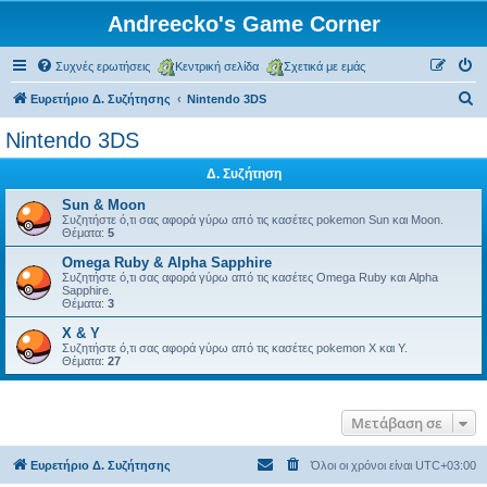
Andreecko's Game Corner
Συχνές ερωτήσεις
Κεντρική σελίδα
Σχετικά με εμάς
Α
Ευρετήριο Δ. Συζήτησης
Nintendo 3DS
ν
Nintendo 3DS
α
Δ. Συζήτηση
ζ
ή
Sun & Moon
Συζητήστε ό,τι σας αφορά γύρω από τις κασέτες pokemon Sun και Moon.
τ
Θέματα:
5
η
Omega Ruby & Alpha Sapphire
Συζητήστε ό,τι σας αφορά γύρω από τις κασέτες Omega Ruby και Alpha
σ
Sapphire.
Θέματα:
3
η
X & Y
Συζητήστε ό,τι σας αφορά γύρω από τις κασέτες pokemon X και Y.
Θέματα:
27
Μετάβαση σε
Ευρετήριο Δ. Συζήτησης
Όλοι οι χρόνοι είναι
UTC+03:00