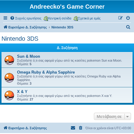
Andreecko's Game Corner
Συχνές ερωτήσεις
Κεντρική σελίδα
Σχετικά με εμάς
Α
Ευρετήριο Δ. Συζήτησης
Nintendo 3DS
ν
Nintendo 3DS
α
Δ. Συζήτηση
ζ
ή
Sun & Moon
Συζητήστε ό,τι σας αφορά γύρω από τις κασέτες pokemon Sun και Moon.
τ
Θέματα:
5
η
Omega Ruby & Alpha Sapphire
Συζητήστε ό,τι σας αφορά γύρω από τις κασέτες Omega Ruby και Alpha
σ
Sapphire.
Θέματα:
3
η
X & Y
Συζητήστε ό,τι σας αφορά γύρω από τις κασέτες pokemon X και Y.
Θέματα:
27
Μετάβαση σε
Ευρετήριο Δ. Συζήτησης
Όλοι οι χρόνοι είναι
UTC+03:00