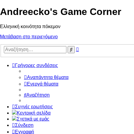
Andreecko's Game Corner
Ελληνική κοινότητα πόκεμον
Μετάβαση στο περιεχόμενο
Ειδική
Αναζήτηση
αναζήτηση
Γρήγορες συνδέσεις
Αναπάντητα θέματα
Ενεργά θέματα
Αναζήτηση
Συχνές ερωτήσεις
Κεντρική σελίδα
Σχετικά με εμάς
Σύνδεση
Εγγραφή