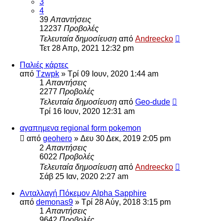
3
4
39
Απαντήσεις
12237
Προβολές
Τελευταία δημοσίευση
από
Andreecko
Τετ 28 Απρ, 2021 12:32 pm
Παλιές κάρτες
από
Tzwpk
»
Τρί 09 Ιουν, 2020 1:44 am
1
Απαντήσεις
2277
Προβολές
Τελευταία δημοσίευση
από
Geo-dude
Τρί 16 Ιουν, 2020 12:31 am
αγαπημενα regional form pokemon
από
geohero
»
Δευ 30 Δεκ, 2019 2:05 pm
2
Απαντήσεις
6022
Προβολές
Τελευταία δημοσίευση
από
Andreecko
Σάβ 25 Ιαν, 2020 2:27 am
Ανταλλαγή Πόκεμον Alpha Sapphire
από
demonas9
»
Τρί 28 Αύγ, 2018 3:15 pm
1
Απαντήσεις
9642
Προβολές