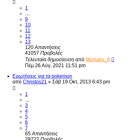
1
…
9
10
11
12
13
120
Απαντήσεις
41057
Προβολές
Τελευταία δημοσίευση
από
Michalis_A
Πέμ 26 Αύγ, 2021 11:51 pm
Ερωτήσεις για τα pokemon
από
Christos21
»
Σάβ 19 Οκτ, 2013 6:43 pm
1
…
3
4
5
6
7
65
Απαντήσεις
29722
Προβολές