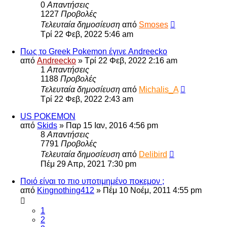
0
Απαντήσεις
1227
Προβολές
Τελευταία δημοσίευση
από
Smoses
Τρί 22 Φεβ, 2022 5:46 am
Πως το Greek Pokemon έγινε Andreecko
από
Andreecko
»
Τρί 22 Φεβ, 2022 2:16 am
1
Απαντήσεις
1188
Προβολές
Τελευταία δημοσίευση
από
Michalis_A
Τρί 22 Φεβ, 2022 2:43 am
US POKEMON
από
Skids
»
Παρ 15 Ιαν, 2016 4:56 pm
8
Απαντήσεις
7791
Προβολές
Τελευταία δημοσίευση
από
Delibird
Πέμ 29 Απρ, 2021 7:30 pm
Ποιό είναι το πιο υποτιμημένο ποκεμον ;
από
Kingnothing412
»
Πέμ 10 Νοέμ, 2011 4:55 pm
1
2