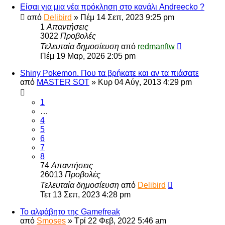
Είσαι για μια νέα πρόκληση στο κανάλι Andreecko ?
από
Delibird
»
Πέμ 14 Σεπ, 2023 9:25 pm
1
Απαντήσεις
3022
Προβολές
Τελευταία δημοσίευση
από
redmanftw
Πέμ 19 Μαρ, 2026 2:05 pm
Shiny Pokemon. Που τα βρήκατε και αν τα πιάσατε
από
MASTER SOT
»
Κυρ 04 Αύγ, 2013 4:29 pm
1
…
4
5
6
7
8
74
Απαντήσεις
26013
Προβολές
Τελευταία δημοσίευση
από
Delibird
Τετ 13 Σεπ, 2023 4:28 pm
Το αλφάβητο της Gamefreak
από
Smoses
»
Τρί 22 Φεβ, 2022 5:46 am