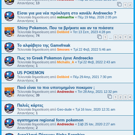
Απαντήσεις:
13
1
2
Είσαι για μια νέα πρόκληση στο κανάλι Andreecko ?
Τελευταία δημοσίευση από
redmanftw
«
Πέμ 19 Μαρ, 2026 2:05 pm
Απαντήσεις:
1
Shiny Pokemon. Που τα βρήκατε και αν τα πιάσατε
Τελευταία δημοσίευση από
Delibird
«
Τετ 13 Σεπ, 2023 4:28 pm
Απαντήσεις:
74
1
5
6
7
8
…
Το αλφάβητο της Gamefreak
Τελευταία δημοσίευση από
Smoses
«
Τρί 22 Φεβ, 2022 5:46 am
Πως το Greek Pokemon έγινε Andreecko
Τελευταία δημοσίευση από
Michalis_A
«
Τρί 22 Φεβ, 2022 2:43 am
Απαντήσεις:
1
US POKEMON
Τελευταία δημοσίευση από
Delibird
«
Πέμ 29 Απρ, 2021 7:30 pm
Απαντήσεις:
8
Ποιό είναι το πιο υποτιμημένο ποκεμον ;
Τελευταία δημοσίευση από
Andreecko
«
Τετ 28 Απρ, 2021 12:32 pm
Απαντήσεις:
39
1
2
3
4
Παλιές κάρτες
Τελευταία δημοσίευση από
Geo-dude
«
Τρί 16 Ιουν, 2020 12:31 am
Απαντήσεις:
1
αγαπημενα regional form pokemon
Τελευταία δημοσίευση από
Andreecko
«
Σάβ 25 Ιαν, 2020 2:27 am
Απαντήσεις:
2
Ανταλλαγή Πόκεμον Alpha Sapphire