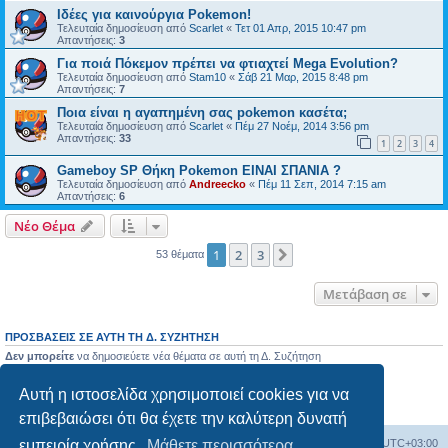
Ιδέες για καινούργια Pokemon!
Τελευταία δημοσίευση από
Scarlet
«
Τετ 01 Απρ, 2015 10:47 pm
Απαντήσεις:
3
Για ποιά Πόκεμον πρέπει να φτιαχτεί Mega Evolution?
Τελευταία δημοσίευση από
Stam10
«
Σάβ 21 Μαρ, 2015 8:48 pm
Απαντήσεις:
7
Ποια είναι η αγαπημένη σας pokemon κασέτα;
Τελευταία δημοσίευση από
Scarlet
«
Πέμ 27 Νοέμ, 2014 3:56 pm
Απαντήσεις:
33
1
2
3
4
Gameboy SP Θήκη Pokemon ΕΙΝΑΙ ΣΠΑΝΙΑ ?
Τελευταία δημοσίευση από
Andreecko
«
Πέμ 11 Σεπ, 2014 7:15 am
Απαντήσεις:
6
Νέο Θέμα
1
2
3
Επόμενη
53 θέματα
Μετάβαση σε
ΠΡΟΣΒΆΣΕΙΣ ΣΕ ΑΥΤΉ ΤΗ Δ. ΣΥΖΉΤΗΣΗ
Δεν μπορείτε
να δημοσιεύετε νέα θέματα σε αυτή τη Δ. Συζήτηση
Δεν μπορείτε
να απαντάτε σε θέματα σε αυτή τη Δ. Συζήτηση
Δεν μπορείτε
να επεξεργάζεστε τις δημοσιεύσεις σας σε αυτή τη Δ. Συζήτηση
Αυτή η ιστοσελίδα χρησιμοποιεί cookies για να
Δεν μπορείτε
να διαγράφετε τις δημοσιεύσεις σας σε αυτή τη Δ. Συζήτηση
Δεν μπορείτε
να επισυνάπτετε αρχεία σε αυτή τη Δ. Συζήτηση
επιβεβαιώσει ότι θα έχετε την καλύτερη δυνατή
Ευρετήριο Δ. Συζήτησης
Όλοι οι χρόνοι είναι
UTC+03:00
εμπειρία χρήσης.
Μάθετε περισσότερα