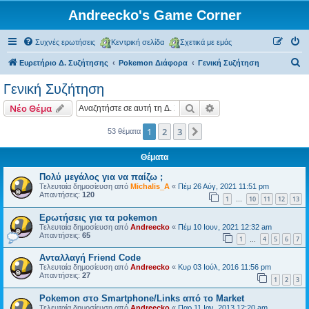
Andreecko's Game Corner
Συχνές ερωτήσεις
Κεντρική σελίδα
Σχετικά με εμάς
Α
Ευρετήριο Δ. Συζήτησης
Pokemon Διάφορα
Γενική Συζήτηση
ν
Γενική Συζήτηση
α
Αναζήτηση
Ειδική αναζήτηση
Νέο Θέμα
ζ
ή
1
2
3
Επόμενη
53 θέματα
τ
Θέματα
η
Πολύ μεγάλος για να παίζω ;
σ
Τελευταία δημοσίευση από
Michalis_A
«
Πέμ 26 Αύγ, 2021 11:51 pm
Απαντήσεις:
120
η
1
10
11
12
13
…
Ερωτήσεις για τα pokemon
Τελευταία δημοσίευση από
Andreecko
«
Πέμ 10 Ιουν, 2021 12:32 am
Απαντήσεις:
65
1
4
5
6
7
…
Ανταλλαγή Friend Code
Τελευταία δημοσίευση από
Andreecko
«
Κυρ 03 Ιούλ, 2016 11:56 pm
Απαντήσεις:
27
1
2
3
Pokemon στο Smartphone/Links από το Market
Τελευταία δημοσίευση από
Andreecko
«
Παρ 11 Ιαν, 2013 12:20 am