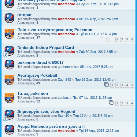
Τελευταία δημοσίευση από
Andreecko
«
Παρ 21 Σεπ, 2018 3:13 pm
Απαντήσεις:
1
απορια
Τελευταία δημοσίευση από
Andreecko
«
Δευ 05 Φεβ, 2018 2:49 pm
Απαντήσεις:
1
Ποίο είναι το αγαπημένο σας Pokemon;
Τελευταία δημοσίευση από
Andreecko
«
Τρί 10 Οκτ, 2017 4:54 pm
Απαντήσεις:
87
1
6
7
8
9
…
Nintendo Eshop Prepaid Card
Τελευταία δημοσίευση από
Andreecko
«
Σάβ 30 Σεπ, 2017 8:55 pm
Απαντήσεις:
1
pokemon direct 6/6/2017
Τελευταία δημοσίευση από
geohero
«
Δευ 05 Ιουν, 2017 5:25 pm
Αγαπημένη PokeBall
Τελευταία δημοσίευση από
Zach343
«
Παρ 16 Σεπ, 2016 12:43 pm
Απαντήσεις:
49
1
2
3
4
5
Τάπες pokemon
Τελευταία δημοσίευση από
Loukas
«
Πέμ 07 Ιαν, 2016 11:35 pm
Απαντήσεις:
32
1
2
3
4
Δημιουργία ενός νέου Region!
Τελευταία δημοσίευση από
Stam10
«
Παρ 17 Απρ, 2015 8:40 pm
Απαντήσεις:
5
Αγορά Nintendo μετά απο χρόνια !!
Τελευταία δημοσίευση από
Andreecko
«
Τρί 14 Απρ, 2015 12:17 am
Απαντήσεις:
9