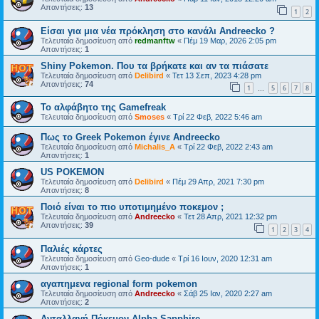
Απαντήσεις:
13
1
2
Είσαι για μια νέα πρόκληση στο κανάλι Andreecko ?
Τελευταία δημοσίευση από
redmanftw
«
Πέμ 19 Μαρ, 2026 2:05 pm
Απαντήσεις:
1
Shiny Pokemon. Που τα βρήκατε και αν τα πιάσατε
Τελευταία δημοσίευση από
Delibird
«
Τετ 13 Σεπ, 2023 4:28 pm
Απαντήσεις:
74
1
5
6
7
8
…
Το αλφάβητο της Gamefreak
Τελευταία δημοσίευση από
Smoses
«
Τρί 22 Φεβ, 2022 5:46 am
Πως το Greek Pokemon έγινε Andreecko
Τελευταία δημοσίευση από
Michalis_A
«
Τρί 22 Φεβ, 2022 2:43 am
Απαντήσεις:
1
US POKEMON
Τελευταία δημοσίευση από
Delibird
«
Πέμ 29 Απρ, 2021 7:30 pm
Απαντήσεις:
8
Ποιό είναι το πιο υποτιμημένο ποκεμον ;
Τελευταία δημοσίευση από
Andreecko
«
Τετ 28 Απρ, 2021 12:32 pm
Απαντήσεις:
39
1
2
3
4
Παλιές κάρτες
Τελευταία δημοσίευση από
Geo-dude
«
Τρί 16 Ιουν, 2020 12:31 am
Απαντήσεις:
1
αγαπημενα regional form pokemon
Τελευταία δημοσίευση από
Andreecko
«
Σάβ 25 Ιαν, 2020 2:27 am
Απαντήσεις:
2
Ανταλλαγή Πόκεμον Alpha Sapphire