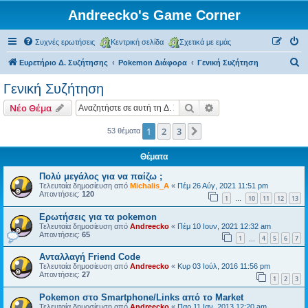
Andreecko's Game Corner
Συχνές ερωτήσεις
Κεντρική σελίδα
Σχετικά με εμάς
Α
Ευρετήριο Δ. Συζήτησης
Pokemon Διάφορα
Γενική Συζήτηση
ν
Γενική Συζήτηση
α
Αναζήτηση
Ειδική αναζήτηση
Νέο Θέμα
ζ
ή
1
2
3
Επόμενη
53 θέματα
τ
Θέματα
η
Πολύ μεγάλος για να παίζω ;
σ
Τελευταία δημοσίευση από
Michalis_A
«
Πέμ 26 Αύγ, 2021 11:51 pm
Απαντήσεις:
120
η
1
10
11
12
13
…
Ερωτήσεις για τα pokemon
Τελευταία δημοσίευση από
Andreecko
«
Πέμ 10 Ιουν, 2021 12:32 am
Απαντήσεις:
65
1
4
5
6
7
…
Ανταλλαγή Friend Code
Τελευταία δημοσίευση από
Andreecko
«
Κυρ 03 Ιούλ, 2016 11:56 pm
Απαντήσεις:
27
1
2
3
Pokemon στο Smartphone/Links από το Market
Τελευταία δημοσίευση από
Andreecko
«
Παρ 11 Ιαν, 2013 12:20 am