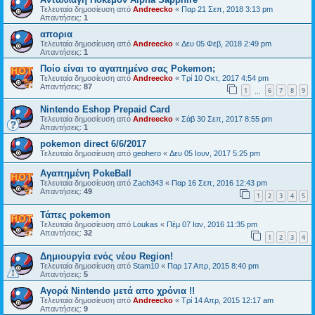
Τελευταία δημοσίευση από
Andreecko
«
Παρ 21 Σεπ, 2018 3:13 pm
Απαντήσεις:
1
απορια
Τελευταία δημοσίευση από
Andreecko
«
Δευ 05 Φεβ, 2018 2:49 pm
Απαντήσεις:
1
Ποίο είναι το αγαπημένο σας Pokemon;
Τελευταία δημοσίευση από
Andreecko
«
Τρί 10 Οκτ, 2017 4:54 pm
Απαντήσεις:
87
1
6
7
8
9
…
Nintendo Eshop Prepaid Card
Τελευταία δημοσίευση από
Andreecko
«
Σάβ 30 Σεπ, 2017 8:55 pm
Απαντήσεις:
1
pokemon direct 6/6/2017
Τελευταία δημοσίευση από
geohero
«
Δευ 05 Ιουν, 2017 5:25 pm
Αγαπημένη PokeBall
Τελευταία δημοσίευση από
Zach343
«
Παρ 16 Σεπ, 2016 12:43 pm
Απαντήσεις:
49
1
2
3
4
5
Τάπες pokemon
Τελευταία δημοσίευση από
Loukas
«
Πέμ 07 Ιαν, 2016 11:35 pm
Απαντήσεις:
32
1
2
3
4
Δημιουργία ενός νέου Region!
Τελευταία δημοσίευση από
Stam10
«
Παρ 17 Απρ, 2015 8:40 pm
Απαντήσεις:
5
Αγορά Nintendo μετά απο χρόνια !!
Τελευταία δημοσίευση από
Andreecko
«
Τρί 14 Απρ, 2015 12:17 am
Απαντήσεις:
9