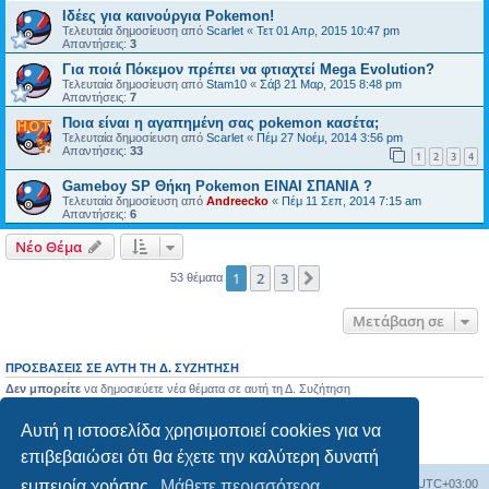
Ιδέες για καινούργια Pokemon!
Τελευταία δημοσίευση από
Scarlet
«
Τετ 01 Απρ, 2015 10:47 pm
Απαντήσεις:
3
Για ποιά Πόκεμον πρέπει να φτιαχτεί Mega Evolution?
Τελευταία δημοσίευση από
Stam10
«
Σάβ 21 Μαρ, 2015 8:48 pm
Απαντήσεις:
7
Ποια είναι η αγαπημένη σας pokemon κασέτα;
Τελευταία δημοσίευση από
Scarlet
«
Πέμ 27 Νοέμ, 2014 3:56 pm
Απαντήσεις:
33
1
2
3
4
Gameboy SP Θήκη Pokemon ΕΙΝΑΙ ΣΠΑΝΙΑ ?
Τελευταία δημοσίευση από
Andreecko
«
Πέμ 11 Σεπ, 2014 7:15 am
Απαντήσεις:
6
Νέο Θέμα
1
2
3
Επόμενη
53 θέματα
Μετάβαση σε
ΠΡΟΣΒΆΣΕΙΣ ΣΕ ΑΥΤΉ ΤΗ Δ. ΣΥΖΉΤΗΣΗ
Δεν μπορείτε
να δημοσιεύετε νέα θέματα σε αυτή τη Δ. Συζήτηση
Δεν μπορείτε
να απαντάτε σε θέματα σε αυτή τη Δ. Συζήτηση
Δεν μπορείτε
να επεξεργάζεστε τις δημοσιεύσεις σας σε αυτή τη Δ. Συζήτηση
Αυτή η ιστοσελίδα χρησιμοποιεί cookies για να
Δεν μπορείτε
να διαγράφετε τις δημοσιεύσεις σας σε αυτή τη Δ. Συζήτηση
Δεν μπορείτε
να επισυνάπτετε αρχεία σε αυτή τη Δ. Συζήτηση
επιβεβαιώσει ότι θα έχετε την καλύτερη δυνατή
Ευρετήριο Δ. Συζήτησης
Όλοι οι χρόνοι είναι
UTC+03:00
εμπειρία χρήσης.
Μάθετε περισσότερα