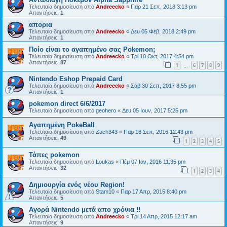
Τελευταία δημοσίευση από
Andreecko
«
Παρ 21 Σεπ, 2018 3:13 pm
Απαντήσεις:
1
απορια
Τελευταία δημοσίευση από
Andreecko
«
Δευ 05 Φεβ, 2018 2:49 pm
Απαντήσεις:
1
Ποίο είναι το αγαπημένο σας Pokemon;
Τελευταία δημοσίευση από
Andreecko
«
Τρί 10 Οκτ, 2017 4:54 pm
Απαντήσεις:
87
1
6
7
8
9
…
Nintendo Eshop Prepaid Card
Τελευταία δημοσίευση από
Andreecko
«
Σάβ 30 Σεπ, 2017 8:55 pm
Απαντήσεις:
1
pokemon direct 6/6/2017
Τελευταία δημοσίευση από
geohero
«
Δευ 05 Ιουν, 2017 5:25 pm
Αγαπημένη PokeBall
Τελευταία δημοσίευση από
Zach343
«
Παρ 16 Σεπ, 2016 12:43 pm
Απαντήσεις:
49
1
2
3
4
5
Τάπες pokemon
Τελευταία δημοσίευση από
Loukas
«
Πέμ 07 Ιαν, 2016 11:35 pm
Απαντήσεις:
32
1
2
3
4
Δημιουργία ενός νέου Region!
Τελευταία δημοσίευση από
Stam10
«
Παρ 17 Απρ, 2015 8:40 pm
Απαντήσεις:
5
Αγορά Nintendo μετά απο χρόνια !!
Τελευταία δημοσίευση από
Andreecko
«
Τρί 14 Απρ, 2015 12:17 am
Απαντήσεις:
9