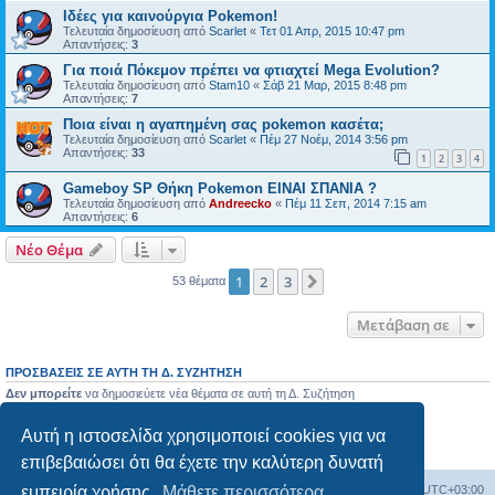
Ιδέες για καινούργια Pokemon!
Τελευταία δημοσίευση από
Scarlet
«
Τετ 01 Απρ, 2015 10:47 pm
Απαντήσεις:
3
Για ποιά Πόκεμον πρέπει να φτιαχτεί Mega Evolution?
Τελευταία δημοσίευση από
Stam10
«
Σάβ 21 Μαρ, 2015 8:48 pm
Απαντήσεις:
7
Ποια είναι η αγαπημένη σας pokemon κασέτα;
Τελευταία δημοσίευση από
Scarlet
«
Πέμ 27 Νοέμ, 2014 3:56 pm
Απαντήσεις:
33
1
2
3
4
Gameboy SP Θήκη Pokemon ΕΙΝΑΙ ΣΠΑΝΙΑ ?
Τελευταία δημοσίευση από
Andreecko
«
Πέμ 11 Σεπ, 2014 7:15 am
Απαντήσεις:
6
Νέο Θέμα
1
2
3
Επόμενη
53 θέματα
Μετάβαση σε
ΠΡΟΣΒΆΣΕΙΣ ΣΕ ΑΥΤΉ ΤΗ Δ. ΣΥΖΉΤΗΣΗ
Δεν μπορείτε
να δημοσιεύετε νέα θέματα σε αυτή τη Δ. Συζήτηση
Δεν μπορείτε
να απαντάτε σε θέματα σε αυτή τη Δ. Συζήτηση
Δεν μπορείτε
να επεξεργάζεστε τις δημοσιεύσεις σας σε αυτή τη Δ. Συζήτηση
Αυτή η ιστοσελίδα χρησιμοποιεί cookies για να
Δεν μπορείτε
να διαγράφετε τις δημοσιεύσεις σας σε αυτή τη Δ. Συζήτηση
Δεν μπορείτε
να επισυνάπτετε αρχεία σε αυτή τη Δ. Συζήτηση
επιβεβαιώσει ότι θα έχετε την καλύτερη δυνατή
Ευρετήριο Δ. Συζήτησης
Όλοι οι χρόνοι είναι
UTC+03:00
εμπειρία χρήσης.
Μάθετε περισσότερα