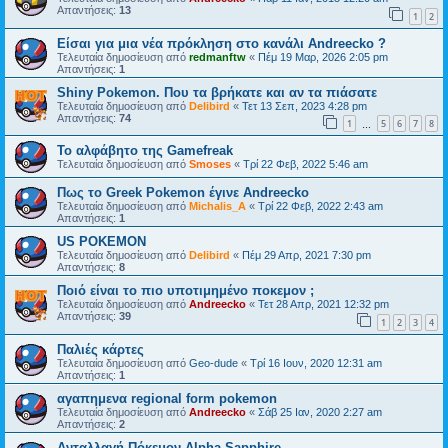
Απαντήσεις:
13
1
2
Είσαι για μια νέα πρόκληση στο κανάλι Andreecko ?
Τελευταία δημοσίευση από
redmanftw
«
Πέμ 19 Μαρ, 2026 2:05 pm
Απαντήσεις:
1
Shiny Pokemon. Που τα βρήκατε και αν τα πιάσατε
Τελευταία δημοσίευση από
Delibird
«
Τετ 13 Σεπ, 2023 4:28 pm
Απαντήσεις:
74
1
5
6
7
8
…
Το αλφάβητο της Gamefreak
Τελευταία δημοσίευση από
Smoses
«
Τρί 22 Φεβ, 2022 5:46 am
Πως το Greek Pokemon έγινε Andreecko
Τελευταία δημοσίευση από
Michalis_A
«
Τρί 22 Φεβ, 2022 2:43 am
Απαντήσεις:
1
US POKEMON
Τελευταία δημοσίευση από
Delibird
«
Πέμ 29 Απρ, 2021 7:30 pm
Απαντήσεις:
8
Ποιό είναι το πιο υποτιμημένο ποκεμον ;
Τελευταία δημοσίευση από
Andreecko
«
Τετ 28 Απρ, 2021 12:32 pm
Απαντήσεις:
39
1
2
3
4
Παλιές κάρτες
Τελευταία δημοσίευση από
Geo-dude
«
Τρί 16 Ιουν, 2020 12:31 am
Απαντήσεις:
1
αγαπημενα regional form pokemon
Τελευταία δημοσίευση από
Andreecko
«
Σάβ 25 Ιαν, 2020 2:27 am
Απαντήσεις:
2
Ανταλλαγή Πόκεμον Alpha Sapphire