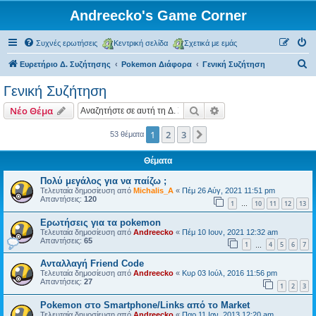
Andreecko's Game Corner
Συχνές ερωτήσεις
Κεντρική σελίδα
Σχετικά με εμάς
Α
Ευρετήριο Δ. Συζήτησης
Pokemon Διάφορα
Γενική Συζήτηση
ν
Γενική Συζήτηση
α
Αναζήτηση
Ειδική αναζήτηση
Νέο Θέμα
ζ
ή
1
2
3
Επόμενη
53 θέματα
τ
Θέματα
η
Πολύ μεγάλος για να παίζω ;
σ
Τελευταία δημοσίευση από
Michalis_A
«
Πέμ 26 Αύγ, 2021 11:51 pm
Απαντήσεις:
120
η
1
10
11
12
13
…
Ερωτήσεις για τα pokemon
Τελευταία δημοσίευση από
Andreecko
«
Πέμ 10 Ιουν, 2021 12:32 am
Απαντήσεις:
65
1
4
5
6
7
…
Ανταλλαγή Friend Code
Τελευταία δημοσίευση από
Andreecko
«
Κυρ 03 Ιούλ, 2016 11:56 pm
Απαντήσεις:
27
1
2
3
Pokemon στο Smartphone/Links από το Market
Τελευταία δημοσίευση από
Andreecko
«
Παρ 11 Ιαν, 2013 12:20 am