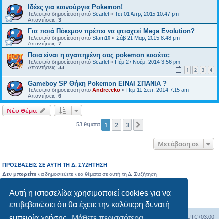
Ιδέες για καινούργια Pokemon!
Τελευταία δημοσίευση από
Scarlet
«
Τετ 01 Απρ, 2015 10:47 pm
Απαντήσεις:
3
Για ποιά Πόκεμον πρέπει να φτιαχτεί Mega Evolution?
Τελευταία δημοσίευση από
Stam10
«
Σάβ 21 Μαρ, 2015 8:48 pm
Απαντήσεις:
7
Ποια είναι η αγαπημένη σας pokemon κασέτα;
Τελευταία δημοσίευση από
Scarlet
«
Πέμ 27 Νοέμ, 2014 3:56 pm
Απαντήσεις:
33
1
2
3
4
Gameboy SP Θήκη Pokemon ΕΙΝΑΙ ΣΠΑΝΙΑ ?
Τελευταία δημοσίευση από
Andreecko
«
Πέμ 11 Σεπ, 2014 7:15 am
Απαντήσεις:
6
Νέο Θέμα
1
2
3
Επόμενη
53 θέματα
Μετάβαση σε
ΠΡΟΣΒΆΣΕΙΣ ΣΕ ΑΥΤΉ ΤΗ Δ. ΣΥΖΉΤΗΣΗ
Δεν μπορείτε
να δημοσιεύετε νέα θέματα σε αυτή τη Δ. Συζήτηση
Δεν μπορείτε
να απαντάτε σε θέματα σε αυτή τη Δ. Συζήτηση
Δεν μπορείτε
να επεξεργάζεστε τις δημοσιεύσεις σας σε αυτή τη Δ. Συζήτηση
Αυτή η ιστοσελίδα χρησιμοποιεί cookies για να
Δεν μπορείτε
να διαγράφετε τις δημοσιεύσεις σας σε αυτή τη Δ. Συζήτηση
Δεν μπορείτε
να επισυνάπτετε αρχεία σε αυτή τη Δ. Συζήτηση
επιβεβαιώσει ότι θα έχετε την καλύτερη δυνατή
Ευρετήριο Δ. Συζήτησης
Όλοι οι χρόνοι είναι
UTC+03:00
εμπειρία χρήσης.
Μάθετε περισσότερα