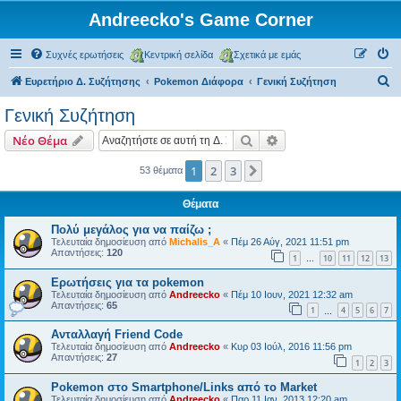
Andreecko's Game Corner
Συχνές ερωτήσεις
Κεντρική σελίδα
Σχετικά με εμάς
Α
Ευρετήριο Δ. Συζήτησης
Pokemon Διάφορα
Γενική Συζήτηση
ν
Γενική Συζήτηση
α
Αναζήτηση
Ειδική αναζήτηση
Νέο Θέμα
ζ
ή
1
2
3
Επόμενη
53 θέματα
τ
Θέματα
η
Πολύ μεγάλος για να παίζω ;
σ
Τελευταία δημοσίευση από
Michalis_A
«
Πέμ 26 Αύγ, 2021 11:51 pm
Απαντήσεις:
120
η
1
10
11
12
13
…
Ερωτήσεις για τα pokemon
Τελευταία δημοσίευση από
Andreecko
«
Πέμ 10 Ιουν, 2021 12:32 am
Απαντήσεις:
65
1
4
5
6
7
…
Ανταλλαγή Friend Code
Τελευταία δημοσίευση από
Andreecko
«
Κυρ 03 Ιούλ, 2016 11:56 pm
Απαντήσεις:
27
1
2
3
Pokemon στο Smartphone/Links από το Market
Τελευταία δημοσίευση από
Andreecko
«
Παρ 11 Ιαν, 2013 12:20 am