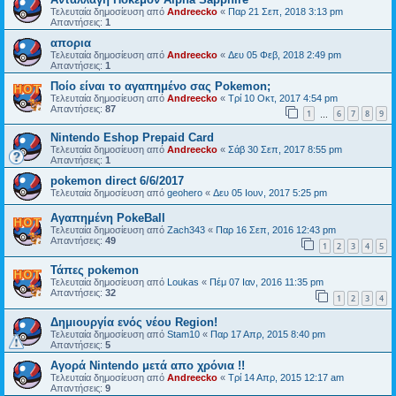
Τελευταία δημοσίευση από
Andreecko
«
Παρ 21 Σεπ, 2018 3:13 pm
Απαντήσεις:
1
απορια
Τελευταία δημοσίευση από
Andreecko
«
Δευ 05 Φεβ, 2018 2:49 pm
Απαντήσεις:
1
Ποίο είναι το αγαπημένο σας Pokemon;
Τελευταία δημοσίευση από
Andreecko
«
Τρί 10 Οκτ, 2017 4:54 pm
Απαντήσεις:
87
1
6
7
8
9
…
Nintendo Eshop Prepaid Card
Τελευταία δημοσίευση από
Andreecko
«
Σάβ 30 Σεπ, 2017 8:55 pm
Απαντήσεις:
1
pokemon direct 6/6/2017
Τελευταία δημοσίευση από
geohero
«
Δευ 05 Ιουν, 2017 5:25 pm
Αγαπημένη PokeBall
Τελευταία δημοσίευση από
Zach343
«
Παρ 16 Σεπ, 2016 12:43 pm
Απαντήσεις:
49
1
2
3
4
5
Τάπες pokemon
Τελευταία δημοσίευση από
Loukas
«
Πέμ 07 Ιαν, 2016 11:35 pm
Απαντήσεις:
32
1
2
3
4
Δημιουργία ενός νέου Region!
Τελευταία δημοσίευση από
Stam10
«
Παρ 17 Απρ, 2015 8:40 pm
Απαντήσεις:
5
Αγορά Nintendo μετά απο χρόνια !!
Τελευταία δημοσίευση από
Andreecko
«
Τρί 14 Απρ, 2015 12:17 am
Απαντήσεις:
9