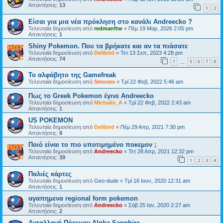
Απαντήσεις:
13
1
2
Είσαι για μια νέα πρόκληση στο κανάλι Andreecko ?
Τελευταία δημοσίευση από
redmanftw
«
Πέμ 19 Μαρ, 2026 2:05 pm
Απαντήσεις:
1
Shiny Pokemon. Που τα βρήκατε και αν τα πιάσατε
Τελευταία δημοσίευση από
Delibird
«
Τετ 13 Σεπ, 2023 4:28 pm
Απαντήσεις:
74
1
5
6
7
8
…
Το αλφάβητο της Gamefreak
Τελευταία δημοσίευση από
Smoses
«
Τρί 22 Φεβ, 2022 5:46 am
Πως το Greek Pokemon έγινε Andreecko
Τελευταία δημοσίευση από
Michalis_A
«
Τρί 22 Φεβ, 2022 2:43 am
Απαντήσεις:
1
US POKEMON
Τελευταία δημοσίευση από
Delibird
«
Πέμ 29 Απρ, 2021 7:30 pm
Απαντήσεις:
8
Ποιό είναι το πιο υποτιμημένο ποκεμον ;
Τελευταία δημοσίευση από
Andreecko
«
Τετ 28 Απρ, 2021 12:32 pm
Απαντήσεις:
39
1
2
3
4
Παλιές κάρτες
Τελευταία δημοσίευση από
Geo-dude
«
Τρί 16 Ιουν, 2020 12:31 am
Απαντήσεις:
1
αγαπημενα regional form pokemon
Τελευταία δημοσίευση από
Andreecko
«
Σάβ 25 Ιαν, 2020 2:27 am
Απαντήσεις:
2
Ανταλλαγή Πόκεμον Alpha Sapphire