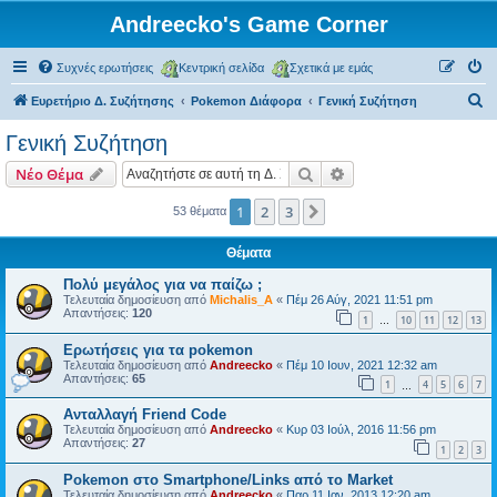
Andreecko's Game Corner
Συχνές ερωτήσεις
Κεντρική σελίδα
Σχετικά με εμάς
Α
Ευρετήριο Δ. Συζήτησης
Pokemon Διάφορα
Γενική Συζήτηση
ν
Γενική Συζήτηση
α
Αναζήτηση
Ειδική αναζήτηση
Νέο Θέμα
ζ
ή
1
2
3
Επόμενη
53 θέματα
τ
Θέματα
η
Πολύ μεγάλος για να παίζω ;
σ
Τελευταία δημοσίευση από
Michalis_A
«
Πέμ 26 Αύγ, 2021 11:51 pm
Απαντήσεις:
120
η
1
10
11
12
13
…
Ερωτήσεις για τα pokemon
Τελευταία δημοσίευση από
Andreecko
«
Πέμ 10 Ιουν, 2021 12:32 am
Απαντήσεις:
65
1
4
5
6
7
…
Ανταλλαγή Friend Code
Τελευταία δημοσίευση από
Andreecko
«
Κυρ 03 Ιούλ, 2016 11:56 pm
Απαντήσεις:
27
1
2
3
Pokemon στο Smartphone/Links από το Market
Τελευταία δημοσίευση από
Andreecko
«
Παρ 11 Ιαν, 2013 12:20 am