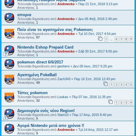
Τελευταία δημοσίευση από
Andreecko
«
Παρ 21 Σεπ, 2018 3:13 pm
Απαντήσεις:
1
απορια
Τελευταία δημοσίευση από
Andreecko
«
Δευ 05 Φεβ, 2018 2:49 pm
Απαντήσεις:
1
Ποίο είναι το αγαπημένο σας Pokemon;
Τελευταία δημοσίευση από
Andreecko
«
Τρί 10 Οκτ, 2017 4:54 pm
Απαντήσεις:
87
1
6
7
8
9
…
Nintendo Eshop Prepaid Card
Τελευταία δημοσίευση από
Andreecko
«
Σάβ 30 Σεπ, 2017 8:55 pm
Απαντήσεις:
1
pokemon direct 6/6/2017
Τελευταία δημοσίευση από
geohero
«
Δευ 05 Ιουν, 2017 5:25 pm
Αγαπημένη PokeBall
Τελευταία δημοσίευση από
Zach343
«
Παρ 16 Σεπ, 2016 12:43 pm
Απαντήσεις:
49
1
2
3
4
5
Τάπες pokemon
Τελευταία δημοσίευση από
Loukas
«
Πέμ 07 Ιαν, 2016 11:35 pm
Απαντήσεις:
32
1
2
3
4
Δημιουργία ενός νέου Region!
Τελευταία δημοσίευση από
Stam10
«
Παρ 17 Απρ, 2015 8:40 pm
Απαντήσεις:
5
Αγορά Nintendo μετά απο χρόνια !!
Τελευταία δημοσίευση από
Andreecko
«
Τρί 14 Απρ, 2015 12:17 am
Απαντήσεις:
9