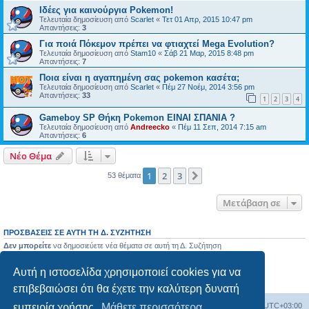
Ιδέες για καινούργια Pokemon!
Τελευταία δημοσίευση από
Scarlet
«
Τετ 01 Απρ, 2015 10:47 pm
Απαντήσεις:
3
Για ποιά Πόκεμον πρέπει να φτιαχτεί Mega Evolution?
Τελευταία δημοσίευση από
Stam10
«
Σάβ 21 Μαρ, 2015 8:48 pm
Απαντήσεις:
7
Ποια είναι η αγαπημένη σας pokemon κασέτα;
Τελευταία δημοσίευση από
Scarlet
«
Πέμ 27 Νοέμ, 2014 3:56 pm
Απαντήσεις:
33
1
2
3
4
Gameboy SP Θήκη Pokemon ΕΙΝΑΙ ΣΠΑΝΙΑ ?
Τελευταία δημοσίευση από
Andreecko
«
Πέμ 11 Σεπ, 2014 7:15 am
Απαντήσεις:
6
Νέο Θέμα
1
2
3
Επόμενη
53 θέματα
Μετάβαση σε
ΠΡΟΣΒΆΣΕΙΣ ΣΕ ΑΥΤΉ ΤΗ Δ. ΣΥΖΉΤΗΣΗ
Δεν μπορείτε
να δημοσιεύετε νέα θέματα σε αυτή τη Δ. Συζήτηση
Δεν μπορείτε
να απαντάτε σε θέματα σε αυτή τη Δ. Συζήτηση
Δεν μπορείτε
να επεξεργάζεστε τις δημοσιεύσεις σας σε αυτή τη Δ. Συζήτηση
Αυτή η ιστοσελίδα χρησιμοποιεί cookies για να
Δεν μπορείτε
να διαγράφετε τις δημοσιεύσεις σας σε αυτή τη Δ. Συζήτηση
Δεν μπορείτε
να επισυνάπτετε αρχεία σε αυτή τη Δ. Συζήτηση
επιβεβαιώσει ότι θα έχετε την καλύτερη δυνατή
Ευρετήριο Δ. Συζήτησης
Όλοι οι χρόνοι είναι
UTC+03:00
εμπειρία χρήσης.
Μάθετε περισσότερα