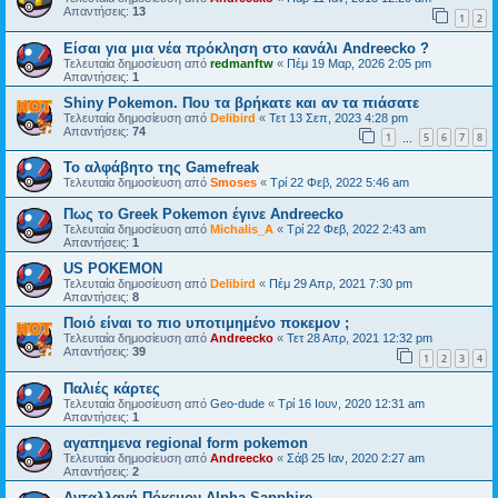
Απαντήσεις:
13
1
2
Είσαι για μια νέα πρόκληση στο κανάλι Andreecko ?
Τελευταία δημοσίευση από
redmanftw
«
Πέμ 19 Μαρ, 2026 2:05 pm
Απαντήσεις:
1
Shiny Pokemon. Που τα βρήκατε και αν τα πιάσατε
Τελευταία δημοσίευση από
Delibird
«
Τετ 13 Σεπ, 2023 4:28 pm
Απαντήσεις:
74
1
5
6
7
8
…
Το αλφάβητο της Gamefreak
Τελευταία δημοσίευση από
Smoses
«
Τρί 22 Φεβ, 2022 5:46 am
Πως το Greek Pokemon έγινε Andreecko
Τελευταία δημοσίευση από
Michalis_A
«
Τρί 22 Φεβ, 2022 2:43 am
Απαντήσεις:
1
US POKEMON
Τελευταία δημοσίευση από
Delibird
«
Πέμ 29 Απρ, 2021 7:30 pm
Απαντήσεις:
8
Ποιό είναι το πιο υποτιμημένο ποκεμον ;
Τελευταία δημοσίευση από
Andreecko
«
Τετ 28 Απρ, 2021 12:32 pm
Απαντήσεις:
39
1
2
3
4
Παλιές κάρτες
Τελευταία δημοσίευση από
Geo-dude
«
Τρί 16 Ιουν, 2020 12:31 am
Απαντήσεις:
1
αγαπημενα regional form pokemon
Τελευταία δημοσίευση από
Andreecko
«
Σάβ 25 Ιαν, 2020 2:27 am
Απαντήσεις:
2
Ανταλλαγή Πόκεμον Alpha Sapphire