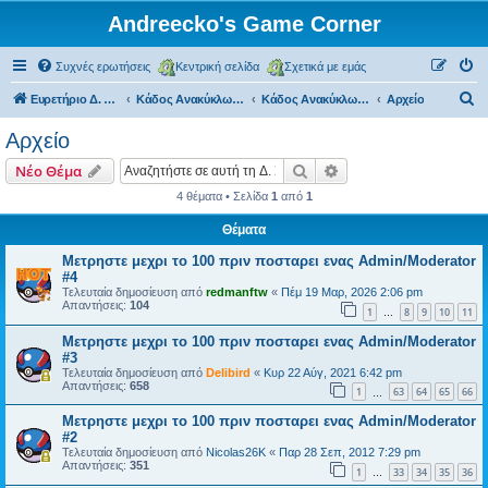
Andreecko's Game Corner
Συχνές ερωτήσεις
Κεντρική σελίδα
Σχετικά με εμάς
Α
Ευρετήριο Δ. Συζήτησης
Κάδος Ανακύκλωσης
Κάδος Ανακύκλωσης
Αρχείο
ν
Αρχείο
α
Αναζήτηση
Ειδική αναζήτηση
Νέο Θέμα
ζ
4 θέματα • Σελίδα
1
από
1
ή
Θέματα
τ
η
Μετρηστε μεχρι το 100 πριν ποσταρει ενας Admin/Moderator
#4
σ
Τελευταία δημοσίευση από
redmanftw
«
Πέμ 19 Μαρ, 2026 2:06 pm
Απαντήσεις:
104
η
1
8
9
10
11
…
Μετρηστε μεχρι το 100 πριν ποσταρει ενας Admin/Moderator
#3
Τελευταία δημοσίευση από
Delibird
«
Κυρ 22 Αύγ, 2021 6:42 pm
Απαντήσεις:
658
1
63
64
65
66
…
Μετρηστε μεχρι το 100 πριν ποσταρει ενας Admin/Moderator
#2
Τελευταία δημοσίευση από
Nicolas26K
«
Παρ 28 Σεπ, 2012 7:29 pm
Απαντήσεις:
351
1
33
34
35
36
…