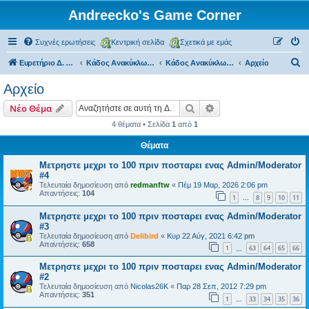
Andreecko's Game Corner
Συχνές ερωτήσεις
Κεντρική σελίδα
Σχετικά με εμάς
Α
Ευρετήριο Δ. Συζήτησης
Κάδος Ανακύκλωσης
Κάδος Ανακύκλωσης
Αρχείο
ν
Αρχείο
α
Αναζήτηση
Ειδική αναζήτηση
Νέο Θέμα
ζ
4 θέματα • Σελίδα
1
από
1
ή
Θέματα
τ
η
Μετρηστε μεχρι το 100 πριν ποσταρει ενας Admin/Moderator
#4
σ
Τελευταία δημοσίευση από
redmanftw
«
Πέμ 19 Μαρ, 2026 2:06 pm
Απαντήσεις:
104
η
1
8
9
10
11
…
Μετρηστε μεχρι το 100 πριν ποσταρει ενας Admin/Moderator
#3
Τελευταία δημοσίευση από
Delibird
«
Κυρ 22 Αύγ, 2021 6:42 pm
Απαντήσεις:
658
1
63
64
65
66
…
Μετρηστε μεχρι το 100 πριν ποσταρει ενας Admin/Moderator
#2
Τελευταία δημοσίευση από
Nicolas26K
«
Παρ 28 Σεπ, 2012 7:29 pm
Απαντήσεις:
351
1
33
34
35
36
…