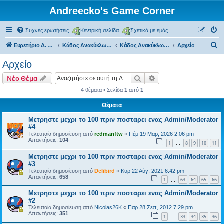
Andreecko's Game Corner
Συχνές ερωτήσεις
Κεντρική σελίδα
Σχετικά με εμάς
Α
Ευρετήριο Δ. Συζήτησης
Κάδος Ανακύκλωσης
Κάδος Ανακύκλωσης
Αρχείο
ν
Αρχείο
α
Αναζήτηση
Ειδική αναζήτηση
Νέο Θέμα
ζ
4 θέματα • Σελίδα
1
από
1
ή
Θέματα
τ
η
Μετρηστε μεχρι το 100 πριν ποσταρει ενας Admin/Moderator
#4
σ
Τελευταία δημοσίευση από
redmanftw
«
Πέμ 19 Μαρ, 2026 2:06 pm
Απαντήσεις:
104
η
1
8
9
10
11
…
Μετρηστε μεχρι το 100 πριν ποσταρει ενας Admin/Moderator
#3
Τελευταία δημοσίευση από
Delibird
«
Κυρ 22 Αύγ, 2021 6:42 pm
Απαντήσεις:
658
1
63
64
65
66
…
Μετρηστε μεχρι το 100 πριν ποσταρει ενας Admin/Moderator
#2
Τελευταία δημοσίευση από
Nicolas26K
«
Παρ 28 Σεπ, 2012 7:29 pm
Απαντήσεις:
351
1
33
34
35
36
…