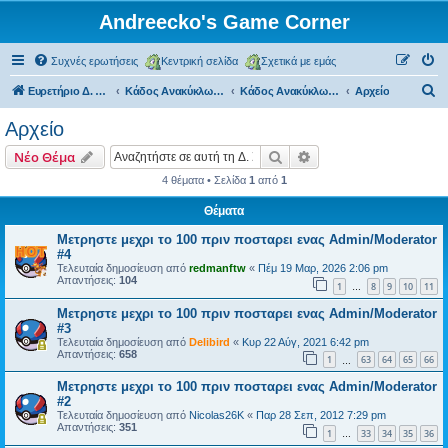
Andreecko's Game Corner
Συχνές ερωτήσεις
Κεντρική σελίδα
Σχετικά με εμάς
Α
Ευρετήριο Δ. Συζήτησης
Κάδος Ανακύκλωσης
Κάδος Ανακύκλωσης
Αρχείο
ν
Αρχείο
α
Αναζήτηση
Ειδική αναζήτηση
Νέο Θέμα
ζ
4 θέματα • Σελίδα
1
από
1
ή
Θέματα
τ
η
Μετρηστε μεχρι το 100 πριν ποσταρει ενας Admin/Moderator
#4
σ
Τελευταία δημοσίευση από
redmanftw
«
Πέμ 19 Μαρ, 2026 2:06 pm
Απαντήσεις:
104
η
1
8
9
10
11
…
Μετρηστε μεχρι το 100 πριν ποσταρει ενας Admin/Moderator
#3
Τελευταία δημοσίευση από
Delibird
«
Κυρ 22 Αύγ, 2021 6:42 pm
Απαντήσεις:
658
1
63
64
65
66
…
Μετρηστε μεχρι το 100 πριν ποσταρει ενας Admin/Moderator
#2
Τελευταία δημοσίευση από
Nicolas26K
«
Παρ 28 Σεπ, 2012 7:29 pm
Απαντήσεις:
351
1
33
34
35
36
…