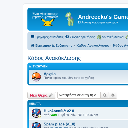
Andreecko's Game
Ελληνική κοινότητα πόκεμον
Γρήγορες συνδέσεις
Συχνές ερωτήσεις
Κεντρική σελίδα
Ευρετήριο Δ. Συζήτησης
Κάδος Ανακύκλωσης
Κάδος Α
Κάδος Ανακύκλωσης
Δ. ΣΥΖΉΤΗΣΗ
Αρχείο
Παλιά topics που δεν είναι σε χρήση
Αναζήτηση
Ειδική
Νέο Θέμα
ΘΈΜΑΤΑ
Η κολοκυθιά v2.0
από
Void
»
Τρί 29 Ιούλ, 2014 10:46 pm
Spam place (v1.0)