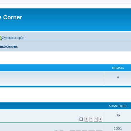
 Corner
Σχετικά με εμάς
νακύκλωσης
ΘΈΜΑΤΑ
4
 αναζήτηση
ΑΠΑΝΤΉΣΕΙΣ
36
1
2
3
4
1001