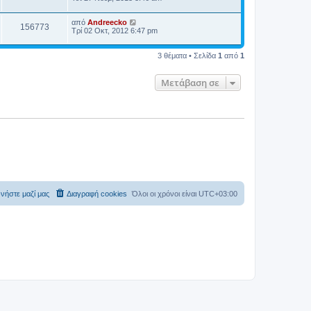
α
ί
από
Andreecko
α
156773
Τρί 02 Οκτ, 2012 6:47 pm
ς
δ
η
3 θέματα • Σελίδα
1
από
1
μ
ο
σ
Μετάβαση σε
ί
ε
υ
σ
η
ς
νήστε μαζί μας
Διαγραφή cookies
Όλοι οι χρόνοι είναι
UTC+03:00