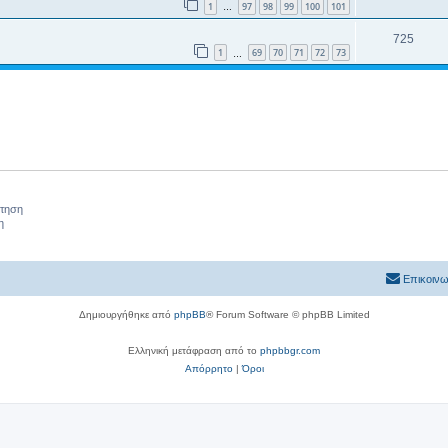
1
97
98
99
100
101
…
725
1
69
70
71
72
73
…
ήτηση
η
Επικοινω
Δημιουργήθηκε από
phpBB
® Forum Software © phpBB Limited
Ελληνική μετάφραση από το
phpbbgr.com
Απόρρητο
|
Όροι