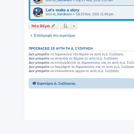
από
m_Namikaze
»
Σάβ 27 Αύγ, 2011 5:28 am
Let's make a story
από
m_Namikaze
»
Τρί 23 Αύγ, 2011 11:49 pm
Νέο Θέμα
Επιστροφή στο ευρετήριο
ΠΡΟΣΒΆΣΕΙΣ ΣΕ ΑΥΤΉ ΤΗ Δ. ΣΥΖΉΤΗΣΗ
Δεν μπορείτε
να δημοσιεύετε νέα θέματα σε αυτή τη Δ. Συζήτηση
Δεν μπορείτε
να απαντάτε σε θέματα σε αυτή τη Δ. Συζήτηση
Δεν μπορείτε
να επεξεργάζεστε τις δημοσιεύσεις σας σε αυτή τη Δ. Συζ
Δεν μπορείτε
να διαγράφετε τις δημοσιεύσεις σας σε αυτή τη Δ. Συζήτησ
Δεν μπορείτε
να επισυνάπτετε αρχεία σε αυτή τη Δ. Συζήτηση
Ευρετήριο Δ. Συζήτησης