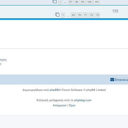
1
97
98
99
100
101
…
725
1
69
70
71
72
73
…
ήτηση
η
Επικοινω
Δημιουργήθηκε από
phpBB
® Forum Software © phpBB Limited
Ελληνική μετάφραση από το
phpbbgr.com
Απόρρητο
|
Όροι