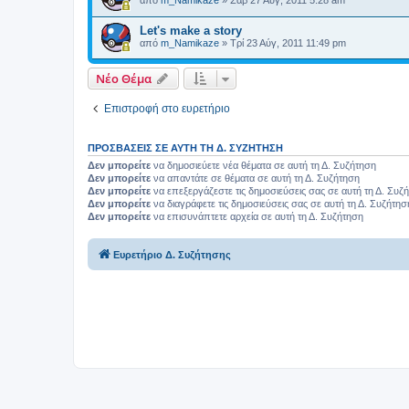
από
m_Namikaze
»
Σάβ 27 Αύγ, 2011 5:28 am
Let's make a story
από
m_Namikaze
»
Τρί 23 Αύγ, 2011 11:49 pm
Νέο Θέμα
Επιστροφή στο ευρετήριο
ΠΡΟΣΒΆΣΕΙΣ ΣΕ ΑΥΤΉ ΤΗ Δ. ΣΥΖΉΤΗΣΗ
Δεν μπορείτε
να δημοσιεύετε νέα θέματα σε αυτή τη Δ. Συζήτηση
Δεν μπορείτε
να απαντάτε σε θέματα σε αυτή τη Δ. Συζήτηση
Δεν μπορείτε
να επεξεργάζεστε τις δημοσιεύσεις σας σε αυτή τη Δ. Συζ
Δεν μπορείτε
να διαγράφετε τις δημοσιεύσεις σας σε αυτή τη Δ. Συζήτησ
Δεν μπορείτε
να επισυνάπτετε αρχεία σε αυτή τη Δ. Συζήτηση
Ευρετήριο Δ. Συζήτησης