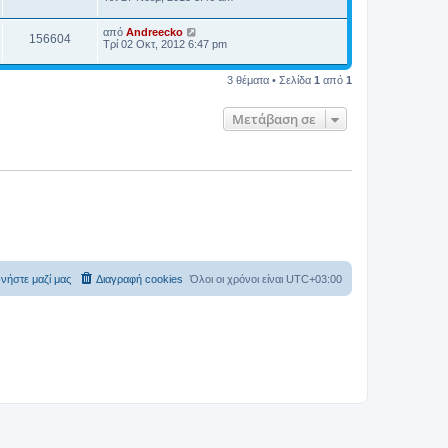
α
ί
από
Andreecko
α
156604
Τρί 02 Οκτ, 2012 6:47 pm
ς
δ
η
3 θέματα • Σελίδα
1
από
1
μ
ο
σ
Μετάβαση σε
ί
ε
υ
σ
η
ς
νήστε μαζί μας
Διαγραφή cookies
Όλοι οι χρόνοι είναι
UTC+03:00