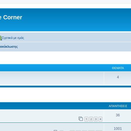
 Corner
Σχετικά με εμάς
νακύκλωσης
ΘΈΜΑΤΑ
4
 αναζήτηση
ΑΠΑΝΤΉΣΕΙΣ
36
1
2
3
4
1001