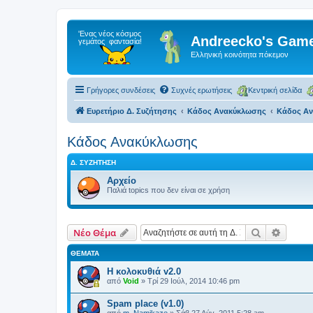
Andreecko's Game
Ελληνική κοινότητα πόκεμον
Γρήγορες συνδέσεις
Συχνές ερωτήσεις
Κεντρική σελίδα
Ευρετήριο Δ. Συζήτησης
Κάδος Ανακύκλωσης
Κάδος Α
Κάδος Ανακύκλωσης
Δ. ΣΥΖΉΤΗΣΗ
Αρχείο
Παλιά topics που δεν είναι σε χρήση
Αναζήτηση
Ειδική
Νέο Θέμα
ΘΈΜΑΤΑ
Η κολοκυθιά v2.0
από
Void
»
Τρί 29 Ιούλ, 2014 10:46 pm
Spam place (v1.0)