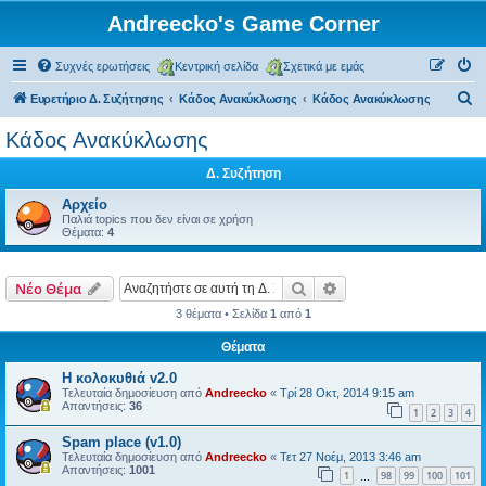
Andreecko's Game Corner
Συχνές ερωτήσεις
Κεντρική σελίδα
Σχετικά με εμάς
Α
Ευρετήριο Δ. Συζήτησης
Κάδος Ανακύκλωσης
Κάδος Ανακύκλωσης
ν
Κάδος Ανακύκλωσης
α
Δ. Συζήτηση
ζ
ή
Αρχείο
Παλιά topics που δεν είναι σε χρήση
τ
Θέματα:
4
η
σ
Αναζήτηση
Ειδική αναζήτηση
Νέο Θέμα
η
3 θέματα • Σελίδα
1
από
1
Θέματα
Η κολοκυθιά v2.0
Τελευταία δημοσίευση από
Andreecko
«
Τρί 28 Οκτ, 2014 9:15 am
Απαντήσεις:
36
1
2
3
4
Spam place (v1.0)
Τελευταία δημοσίευση από
Andreecko
«
Τετ 27 Νοέμ, 2013 3:46 am
Απαντήσεις:
1001
1
98
99
100
101
…