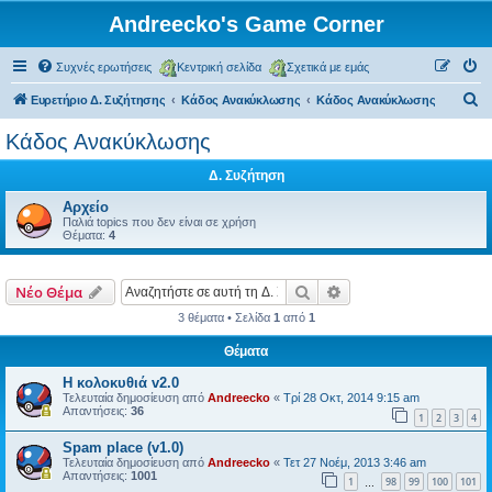
Andreecko's Game Corner
Συχνές ερωτήσεις
Κεντρική σελίδα
Σχετικά με εμάς
Α
Ευρετήριο Δ. Συζήτησης
Κάδος Ανακύκλωσης
Κάδος Ανακύκλωσης
ν
Κάδος Ανακύκλωσης
α
Δ. Συζήτηση
ζ
ή
Αρχείο
Παλιά topics που δεν είναι σε χρήση
τ
Θέματα:
4
η
σ
Αναζήτηση
Ειδική αναζήτηση
Νέο Θέμα
η
3 θέματα • Σελίδα
1
από
1
Θέματα
Η κολοκυθιά v2.0
Τελευταία δημοσίευση από
Andreecko
«
Τρί 28 Οκτ, 2014 9:15 am
Απαντήσεις:
36
1
2
3
4
Spam place (v1.0)
Τελευταία δημοσίευση από
Andreecko
«
Τετ 27 Νοέμ, 2013 3:46 am
Απαντήσεις:
1001
1
98
99
100
101
…