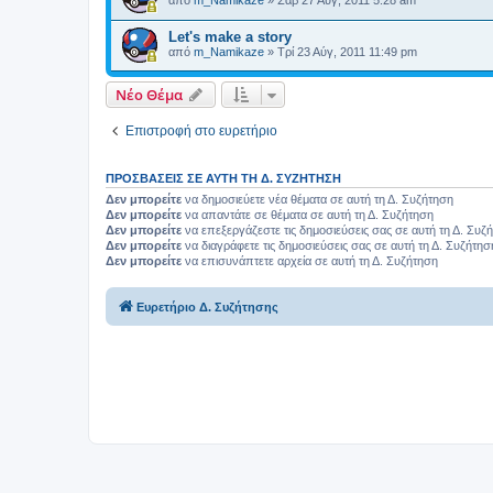
από
m_Namikaze
»
Σάβ 27 Αύγ, 2011 5:28 am
Let's make a story
από
m_Namikaze
»
Τρί 23 Αύγ, 2011 11:49 pm
Νέο Θέμα
Επιστροφή στο ευρετήριο
ΠΡΟΣΒΆΣΕΙΣ ΣΕ ΑΥΤΉ ΤΗ Δ. ΣΥΖΉΤΗΣΗ
Δεν μπορείτε
να δημοσιεύετε νέα θέματα σε αυτή τη Δ. Συζήτηση
Δεν μπορείτε
να απαντάτε σε θέματα σε αυτή τη Δ. Συζήτηση
Δεν μπορείτε
να επεξεργάζεστε τις δημοσιεύσεις σας σε αυτή τη Δ. Συζ
Δεν μπορείτε
να διαγράφετε τις δημοσιεύσεις σας σε αυτή τη Δ. Συζήτησ
Δεν μπορείτε
να επισυνάπτετε αρχεία σε αυτή τη Δ. Συζήτηση
Ευρετήριο Δ. Συζήτησης