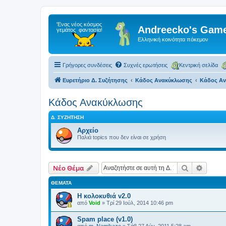
Andreecko's Game
Ελληνική κοινότητα πόκεμον
Γρήγορες συνδέσεις
Συχνές ερωτήσεις
Κεντρική σελίδα
Ευρετήριο Δ. Συζήτησης
Κάδος Ανακύκλωσης
Κάδος Α
Κάδος Ανακύκλωσης
Δ. ΣΥΖΉΤΗΣΗ
Αρχείο
Παλιά topics που δεν είναι σε χρήση
Αναζήτηση
Ειδική
Νέο Θέμα
ΘΈΜΑΤΑ
Η κολοκυθιά v2.0
από
Void
»
Τρί 29 Ιούλ, 2014 10:46 pm
Spam place (v1.0)