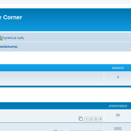
 Corner
Σχετικά με εμάς
νακύκλωσης
ΘΈΜΑΤΑ
4
 αναζήτηση
ΑΠΑΝΤΉΣΕΙΣ
36
1
2
3
4
1001