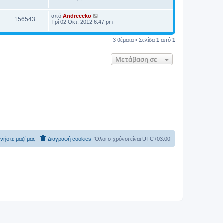
α
ί
από
Andreecko
α
156543
Τρί 02 Οκτ, 2012 6:47 pm
ς
δ
η
3 θέματα • Σελίδα
1
από
1
μ
ο
σ
Μετάβαση σε
ί
ε
υ
σ
η
ς
νήστε μαζί μας
Διαγραφή cookies
Όλοι οι χρόνοι είναι
UTC+03:00