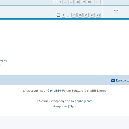
1
97
98
99
100
101
…
725
1
69
70
71
72
73
…
ήτηση
η
Επικοινω
Δημιουργήθηκε από
phpBB
® Forum Software © phpBB Limited
Ελληνική μετάφραση από το
phpbbgr.com
Απόρρητο
|
Όροι