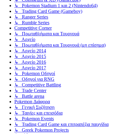
↳ Pokemon Stadium 1 και 2 (Nintendo64)
↳ Trading Card Game (Gameboy)
↳ Ranger Series
↳ Rumble Series
Competitive Corner
↳ Πρωταθλήματα και Τουρνουά
↳ Αρχείο
↳ Πρωταθλήματα και Τουρνουά (μη επίσημα)
↳ Αρχείο 2014
↳ Αρχείο 2015
↳ Αρχείο 2016
↳ Αρχείο 2017
↳ Pokemon Οδηγοί
↳ Οδηγοί για RNG
↳ Competitive Battling
↳ Trade Center
↳ Battle arena
Pokemon Διάφορα
↳ Γενική Συζήτηση
↳ Ταινίες και επεισόδια
↳ Pokemon Events
↳ Trading Card Game και επιτραπέζια παιχνίδια
↳ Greek Pokemon Projects