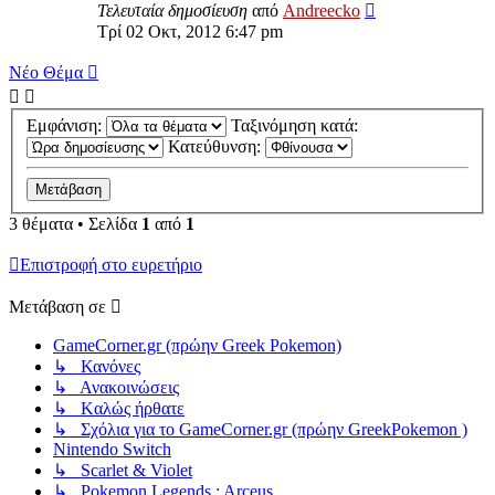
Τελευταία δημοσίευση
από
Andreecko
Τρί 02 Οκτ, 2012 6:47 pm
Νέο Θέμα
Εμφάνιση:
Ταξινόμηση κατά:
Κατεύθυνση:
3 θέματα • Σελίδα
1
από
1
Επιστροφή στο ευρετήριο
Μετάβαση σε
GameCorner.gr (πρώην Greek Pokemon)
↳ Κανόνες
↳ Ανακοινώσεις
↳ Kαλώς ήρθατε
↳ Σχόλια για το GameCorner.gr (πρώην GreekPokemon )
Nintendo Switch
↳ Scarlet & Violet
↳ Pokemon Legends : Arceus