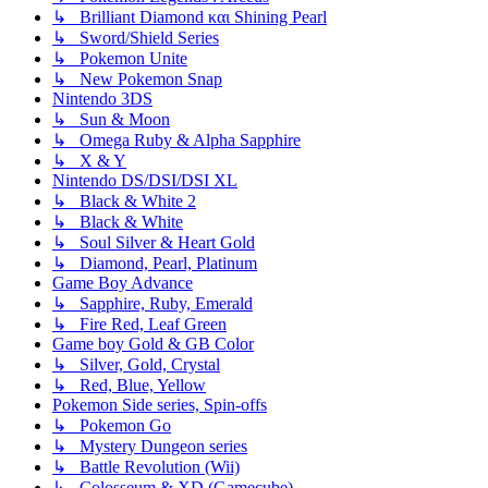
↳ Brilliant Diamond και Shining Pearl
↳ Sword/Shield Series
↳ Pokemon Unite
↳ New Pokemon Snap
Nintendo 3DS
↳ Sun & Moon
↳ Omega Ruby & Alpha Sapphire
↳ X & Y
Nintendo DS/DSI/DSI XL
↳ Black & White 2
↳ Black & White
↳ Soul Silver & Heart Gold
↳ Diamond, Pearl, Platinum
Game Boy Advance
↳ Sapphire, Ruby, Emerald
↳ Fire Red, Leaf Green
Game boy Gold & GB Color
↳ Silver, Gold, Crystal
↳ Red, Blue, Yellow
Pokemon Side series, Spin-offs
↳ Pokemon Go
↳ Mystery Dungeon series
↳ Battle Revolution (Wii)
↳ Colosseum & XD (Gamecube)