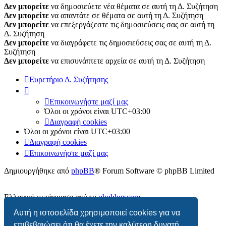
Δεν μπορείτε
να δημοσιεύετε νέα θέματα σε αυτή τη Δ. Συζήτηση
Δεν μπορείτε
να απαντάτε σε θέματα σε αυτή τη Δ. Συζήτηση
Δεν μπορείτε
να επεξεργάζεστε τις δημοσιεύσεις σας σε αυτή τη
Δ. Συζήτηση
Δεν μπορείτε
να διαγράφετε τις δημοσιεύσεις σας σε αυτή τη Δ.
Συζήτηση
Δεν μπορείτε
να επισυνάπτετε αρχεία σε αυτή τη Δ. Συζήτηση
Ευρετήριο Δ. Συζήτησης
Επικοινωνήστε μαζί μας
Όλοι οι χρόνοι είναι
UTC+03:00
Διαγραφή cookies
Όλοι οι χρόνοι είναι
UTC+03:00
Διαγραφή cookies
Επικοινωνήστε μαζί μας
Δημιουργήθηκε από
phpBB
® Forum Software © phpBB Limited
Ελληνική μετάφραση από το
phpbbgr.com
Αυτή η ιστοσελίδα χρησιμοποιεί cookies για να
Απόρρητο
|
Όροι
επιβεβαιώσει ότι θα έχετε την καλύτερη δυνατή