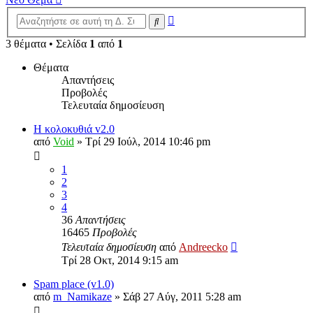
Ειδική
Αναζήτηση
αναζήτηση
3 θέματα • Σελίδα
1
από
1
Θέματα
Απαντήσεις
Προβολές
Τελευταία δημοσίευση
Η κολοκυθιά v2.0
από
Void
»
Τρί 29 Ιούλ, 2014 10:46 pm
1
2
3
4
36
Απαντήσεις
16465
Προβολές
Τελευταία δημοσίευση
από
Andreecko
Τρί 28 Οκτ, 2014 9:15 am
Spam place (v1.0)
από
m_Namikaze
»
Σάβ 27 Αύγ, 2011 5:28 am