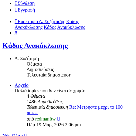
Σύνδεση
Εγγραφή
Ευρετήριο Δ. Συζήτησης
Κάδος
Ανακύκλωσης
Κάδος Ανακύκλωσης
Αναζήτηση
Κάδος Ανακύκλωσης
Δ. Συζήτηση
Θέματα
Δημοσιεύσεις
Τελευταία δημοσίευση
Αρχείο
Παλιά topics που δεν είναι σε χρήση
4
Θέματα
1486
Δημοσιεύσεις
Τελευταία δημοσίευση
Re: Μετρηστε μεχρι το 100
πρι…
Προβολή
από
redmanftw
της
Πέμ 19 Μαρ, 2026 2:06 pm
τελευταίας
δημοσίευσης
Νέο Θέμα