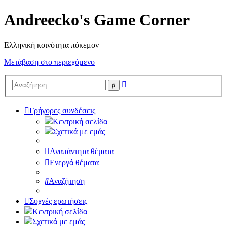
Andreecko's Game Corner
Ελληνική κοινότητα πόκεμον
Μετάβαση στο περιεχόμενο
Ειδική
Αναζήτηση
αναζήτηση
Γρήγορες συνδέσεις
Κεντρική σελίδα
Σχετικά με εμάς
Αναπάντητα θέματα
Ενεργά θέματα
Αναζήτηση
Συχνές ερωτήσεις
Κεντρική σελίδα
Σχετικά με εμάς