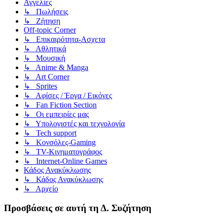
Αγγελίες
↳ Πωλήσεις
↳ Ζήτηση
Off-topic Corner
↳ Επικαιρότητα-Ασχετα
↳ Αθλητικά
↳ Μουσική
↳ Anime & Manga
↳ Art Corner
↳ Sprites
↳ Αφίσες / Έργα / Εικόνες
↳ Fan Fiction Section
↳ Οι εμπειρίες μας
↳ Υπολογιστές και τεχνολογία
↳ Tech support
↳ Kονσόλες-Gaming
↳ TV-Κινηματογράφος
↳ Internet-Online Games
Κάδος Ανακύκλωσης
↳ Κάδος Ανακύκλωσης
↳ Αρχείο
Προσβάσεις σε αυτή τη Δ. Συζήτηση