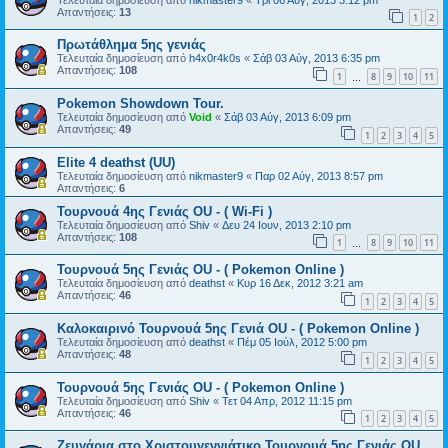
Απαντήσεις:
13
1
2
Πρωτάθλημα 5ης γενιάς
Τελευταία δημοσίευση από
h4x0r4k0s
«
Σάβ 03 Αύγ, 2013 6:35 pm
Απαντήσεις:
108
1
8
9
10
11
…
Pokemon Showdown Tour.
Τελευταία δημοσίευση από
Void
«
Σάβ 03 Αύγ, 2013 6:09 pm
Απαντήσεις:
49
1
2
3
4
5
Elite 4 deathst (UU)
Τελευταία δημοσίευση από
nikmaster9
«
Παρ 02 Αύγ, 2013 8:57 pm
Απαντήσεις:
6
Τουρνουά 4ης Γενιάς OU - ( Wi-Fi )
Τελευταία δημοσίευση από
Shiv
«
Δευ 24 Ιουν, 2013 2:10 pm
Απαντήσεις:
108
1
8
9
10
11
…
Τουρνουά 5ης Γενιάς OU - ( Pokemon Online )
Τελευταία δημοσίευση από
deathst
«
Κυρ 16 Δεκ, 2012 3:21 am
Απαντήσεις:
46
1
2
3
4
5
Καλοκαιρινό Τουρνουά 5ης Γενιά OU - ( Pokemon Online )
Τελευταία δημοσίευση από
deathst
«
Πέμ 05 Ιούλ, 2012 5:00 pm
Απαντήσεις:
48
1
2
3
4
5
Τουρνουά 5ης Γενιάς OU - ( Pokemon Online )
Τελευταία δημοσίευση από
Shiv
«
Τετ 04 Απρ, 2012 11:15 pm
Απαντήσεις:
46
1
2
3
4
5
Ζευγάρια στο Χριστουγεννιάτικο Τουρνουά 5ης Γενιάς OU