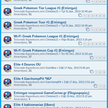
Απαντήσεις:
32
1
2
3
4
Greek Pokemon Tier League #1 (Επίσημο)
Τελευταία δημοσίευση από
Christos21
«
Τρί 31 Δεκ, 2013 10:45 pm
Απαντήσεις:
51
1
2
3
4
5
6
Greek Pokemon Tour #1 (Επίσημο)
Τελευταία δημοσίευση από
Christos21
«
Τρί 31 Δεκ, 2013 10:45 pm
Απαντήσεις:
37
1
2
3
4
Wi-Fi Greek Pokemon League #1 (Επίσημο)
Τελευταία δημοσίευση από
Christos21
«
Παρ 06 Δεκ, 2013 3:16 pm
Απαντήσεις:
50
1
2
3
4
5
6
Wi-Fi Greek Pokemon Cup #1 (Επίσημο)
Τελευταία δημοσίευση από
Christos21
«
Τετ 02 Οκτ, 2013 11:02 pm
Απαντήσεις:
27
1
2
3
Elite 4 Douros OU
Τελευταία δημοσίευση από
GeoSilva
«
Σάβ 17 Αύγ, 2013 8:45 pm
Απαντήσεις:
21
1
2
3
Elite 4 GarchompPit *NU*
Τελευταία δημοσίευση από
GarchompPit
«
Σάβ 17 Αύγ, 2013 2:51 pm
Απαντήσεις:
15
1
2
Επίσημα τουρνουά GameCorner.gr (Πληροφορίες)
Τελευταία δημοσίευση από
Christos21
«
Σάβ 10 Αύγ, 2013 8:22 pm
Απαντήσεις:
4
Elite 4 babismanias (Ubers)
Τελευταία δημοσίευση από
nikmaster9
«
Τρί 06 Αύγ, 2013 3:12 pm