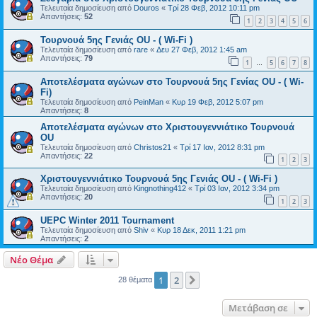
Τελευταία δημοσίευση από
Douros
«
Τρί 28 Φεβ, 2012 10:11 pm
Απαντήσεις:
52
1
2
3
4
5
6
Τουρνουά 5ης Γενιάς OU - ( Wi-Fi )
Τελευταία δημοσίευση από
rare
«
Δευ 27 Φεβ, 2012 1:45 am
Απαντήσεις:
79
1
5
6
7
8
…
Αποτελέσματα αγώνων στο Τουρνουά 5ης Γενίας OU - ( Wi-
Fi)
Τελευταία δημοσίευση από
PeinMan
«
Κυρ 19 Φεβ, 2012 5:07 pm
Απαντήσεις:
8
Αποτελέσματα αγώνων στο Χριστουγεννιάτικο Τουρνουά
OU
Τελευταία δημοσίευση από
Christos21
«
Τρί 17 Ιαν, 2012 8:31 pm
Απαντήσεις:
22
1
2
3
Χριστουγεννιάτικο Τουρνουά 5ης Γενιάς OU - ( Wi-Fi )
Τελευταία δημοσίευση από
Kingnothing412
«
Τρί 03 Ιαν, 2012 3:34 pm
Απαντήσεις:
20
1
2
3
UEPC Winter 2011 Tournament
Τελευταία δημοσίευση από
Shiv
«
Κυρ 18 Δεκ, 2011 1:21 pm
Απαντήσεις:
2
Νέο Θέμα
1
2
Επόμενη
28 θέματα
Μετάβαση σε