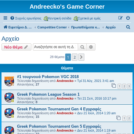
Andreecko's Game Corner
Συχνές ερωτήσεις
Κεντρική σελίδα
Σχετικά με εμάς
Α
Ευρετήριο Δ. Συζήτησης
Competitive Corner
Πρωταθλήματα και Τουρνουά
Αρχείο
ν
Αρχείο
α
Αναζήτηση
Ειδική αναζήτηση
Νέο Θέμα
ζ
ή
1
2
Επόμενη
28 θέματα
τ
Θέματα
η
#1 τουρνουά Pokemon VGC 2018
σ
Τελευταία δημοσίευση από
Andreecko
«
Τρί 31 Αύγ, 2021 3:41 am
Απαντήσεις:
27
η
1
2
3
Greek Pokemon League Season 1
Τελευταία δημοσίευση από
Andreecko
«
Τετ 21 Σεπ, 2016 10:17 pm
Απαντήσεις:
8
Greek Pokemon Tournament Gen 4 Εγγραφές
Τελευταία δημοσίευση από
Andreecko
«
Δευ 21 Ιούλ, 2014 1:20 am
Απαντήσεις:
15
1
2
Greek Pokemon Tournament Gen 5 Εγγραφές
Τελευταία δημοσίευση από
Andreecko
«
Δευ 21 Ιούλ, 2014 1:19 am