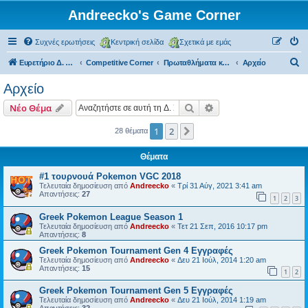
Andreecko's Game Corner
Συχνές ερωτήσεις
Κεντρική σελίδα
Σχετικά με εμάς
Α
Ευρετήριο Δ. Συζήτησης
Competitive Corner
Πρωταθλήματα και Τουρνουά
Αρχείο
ν
Αρχείο
α
Αναζήτηση
Ειδική αναζήτηση
Νέο Θέμα
ζ
ή
1
2
Επόμενη
28 θέματα
τ
Θέματα
η
#1 τουρνουά Pokemon VGC 2018
σ
Τελευταία δημοσίευση από
Andreecko
«
Τρί 31 Αύγ, 2021 3:41 am
Απαντήσεις:
27
η
1
2
3
Greek Pokemon League Season 1
Τελευταία δημοσίευση από
Andreecko
«
Τετ 21 Σεπ, 2016 10:17 pm
Απαντήσεις:
8
Greek Pokemon Tournament Gen 4 Εγγραφές
Τελευταία δημοσίευση από
Andreecko
«
Δευ 21 Ιούλ, 2014 1:20 am
Απαντήσεις:
15
1
2
Greek Pokemon Tournament Gen 5 Εγγραφές
Τελευταία δημοσίευση από
Andreecko
«
Δευ 21 Ιούλ, 2014 1:19 am