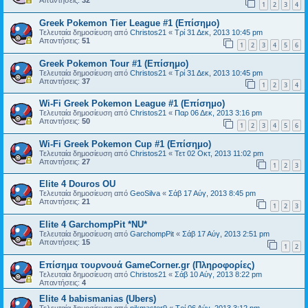
Απαντήσεις:
32
1
2
3
4
Greek Pokemon Tier League #1 (Επίσημο)
Τελευταία δημοσίευση από
Christos21
«
Τρί 31 Δεκ, 2013 10:45 pm
Απαντήσεις:
51
1
2
3
4
5
6
Greek Pokemon Tour #1 (Επίσημο)
Τελευταία δημοσίευση από
Christos21
«
Τρί 31 Δεκ, 2013 10:45 pm
Απαντήσεις:
37
1
2
3
4
Wi-Fi Greek Pokemon League #1 (Επίσημο)
Τελευταία δημοσίευση από
Christos21
«
Παρ 06 Δεκ, 2013 3:16 pm
Απαντήσεις:
50
1
2
3
4
5
6
Wi-Fi Greek Pokemon Cup #1 (Επίσημο)
Τελευταία δημοσίευση από
Christos21
«
Τετ 02 Οκτ, 2013 11:02 pm
Απαντήσεις:
27
1
2
3
Elite 4 Douros OU
Τελευταία δημοσίευση από
GeoSilva
«
Σάβ 17 Αύγ, 2013 8:45 pm
Απαντήσεις:
21
1
2
3
Elite 4 GarchompPit *NU*
Τελευταία δημοσίευση από
GarchompPit
«
Σάβ 17 Αύγ, 2013 2:51 pm
Απαντήσεις:
15
1
2
Επίσημα τουρνουά GameCorner.gr (Πληροφορίες)
Τελευταία δημοσίευση από
Christos21
«
Σάβ 10 Αύγ, 2013 8:22 pm
Απαντήσεις:
4
Elite 4 babismanias (Ubers)
Τελευταία δημοσίευση από
nikmaster9
«
Τρί 06 Αύγ, 2013 3:12 pm