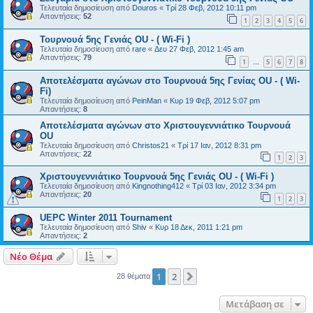
Τελευταία δημοσίευση από
Douros
«
Τρί 28 Φεβ, 2012 10:11 pm
Απαντήσεις:
52
1
2
3
4
5
6
Τουρνουά 5ης Γενιάς OU - ( Wi-Fi )
Τελευταία δημοσίευση από
rare
«
Δευ 27 Φεβ, 2012 1:45 am
Απαντήσεις:
79
1
5
6
7
8
…
Αποτελέσματα αγώνων στο Τουρνουά 5ης Γενίας OU - ( Wi-
Fi)
Τελευταία δημοσίευση από
PeinMan
«
Κυρ 19 Φεβ, 2012 5:07 pm
Απαντήσεις:
8
Αποτελέσματα αγώνων στο Χριστουγεννιάτικο Τουρνουά
OU
Τελευταία δημοσίευση από
Christos21
«
Τρί 17 Ιαν, 2012 8:31 pm
Απαντήσεις:
22
1
2
3
Χριστουγεννιάτικο Τουρνουά 5ης Γενιάς OU - ( Wi-Fi )
Τελευταία δημοσίευση από
Kingnothing412
«
Τρί 03 Ιαν, 2012 3:34 pm
Απαντήσεις:
20
1
2
3
UEPC Winter 2011 Tournament
Τελευταία δημοσίευση από
Shiv
«
Κυρ 18 Δεκ, 2011 1:21 pm
Απαντήσεις:
2
Νέο Θέμα
1
2
Επόμενη
28 θέματα
Μετάβαση σε