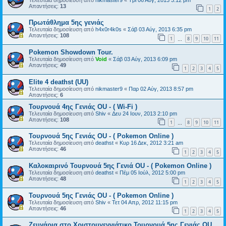
Απαντήσεις:
13
1
2
Πρωτάθλημα 5ης γενιάς
Τελευταία δημοσίευση από
h4x0r4k0s
«
Σάβ 03 Αύγ, 2013 6:35 pm
Απαντήσεις:
108
1
8
9
10
11
…
Pokemon Showdown Tour.
Τελευταία δημοσίευση από
Void
«
Σάβ 03 Αύγ, 2013 6:09 pm
Απαντήσεις:
49
1
2
3
4
5
Elite 4 deathst (UU)
Τελευταία δημοσίευση από
nikmaster9
«
Παρ 02 Αύγ, 2013 8:57 pm
Απαντήσεις:
6
Τουρνουά 4ης Γενιάς OU - ( Wi-Fi )
Τελευταία δημοσίευση από
Shiv
«
Δευ 24 Ιουν, 2013 2:10 pm
Απαντήσεις:
108
1
8
9
10
11
…
Τουρνουά 5ης Γενιάς OU - ( Pokemon Online )
Τελευταία δημοσίευση από
deathst
«
Κυρ 16 Δεκ, 2012 3:21 am
Απαντήσεις:
46
1
2
3
4
5
Καλοκαιρινό Τουρνουά 5ης Γενιά OU - ( Pokemon Online )
Τελευταία δημοσίευση από
deathst
«
Πέμ 05 Ιούλ, 2012 5:00 pm
Απαντήσεις:
48
1
2
3
4
5
Τουρνουά 5ης Γενιάς OU - ( Pokemon Online )
Τελευταία δημοσίευση από
Shiv
«
Τετ 04 Απρ, 2012 11:15 pm
Απαντήσεις:
46
1
2
3
4
5
Ζευγάρια στο Χριστουγεννιάτικο Τουρνουά 5ης Γενιάς OU