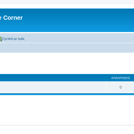
 Corner
Σχετικά με εμάς
ση
κή αναζήτηση
ΑΠΑΝΤΉΣΕΙΣ
0