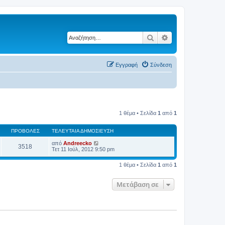
Αναζήτηση
Ειδική αναζήτηση
Εγγραφή
Σύνδεση
1 θέμα • Σελίδα
1
από
1
ΠΡΟΒΟΛΈΣ
ΤΕΛΕΥΤΑΊΑ ΔΗΜΟΣΊΕΥΣΗ
από
Andreecko
3518
Τετ 11 Ιούλ, 2012 9:50 pm
1 θέμα • Σελίδα
1
από
1
Μετάβαση σε