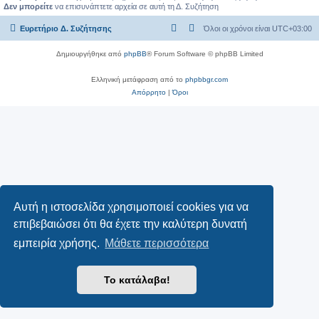
Δεν μπορείτε
να επισυνάπτετε αρχεία σε αυτή τη Δ. Συζήτηση
Ευρετήριο Δ. Συζήτησης
Όλοι οι χρόνοι είναι
UTC+03:00
Δημιουργήθηκε από
phpBB
® Forum Software © phpBB Limited
Ελληνική μετάφραση από το
phpbbgr.com
Απόρρητο
|
Όροι
Αυτή η ιστοσελίδα χρησιμοποιεί cookies για να
επιβεβαιώσει ότι θα έχετε την καλύτερη δυνατή
εμπειρία χρήσης.
Μάθετε περισσότερα
Το κατάλαβα!