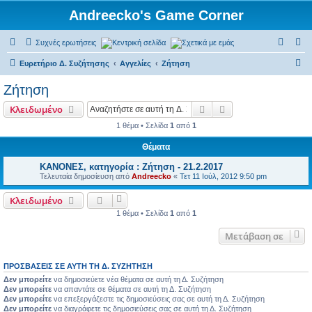
Andreecko's Game Corner
Συχνές ερωτήσεις
Κεντρική σελίδα
Σχετικά με εμάς
Α
Ευρετήριο Δ. Συζήτησης
Αγγελίες
Ζήτηση
ν
Ζήτηση
α
Αναζήτηση
Ειδική αναζήτηση
Κλειδωμένο
ζ
1 θέμα • Σελίδα
1
από
1
ή
Θέματα
τ
η
ΚΑΝΟΝΕΣ, κατηγορία : Ζήτηση - 21.2.2017
Τελευταία δημοσίευση από
Andreecko
«
Τετ 11 Ιούλ, 2012 9:50 pm
σ
η
Κλειδωμένο
1 θέμα • Σελίδα
1
από
1
Μετάβαση σε
ΠΡΟΣΒΆΣΕΙΣ ΣΕ ΑΥΤΉ ΤΗ Δ. ΣΥΖΉΤΗΣΗ
Δεν μπορείτε
να δημοσιεύετε νέα θέματα σε αυτή τη Δ. Συζήτηση
Δεν μπορείτε
να απαντάτε σε θέματα σε αυτή τη Δ. Συζήτηση
Δεν μπορείτε
να επεξεργάζεστε τις δημοσιεύσεις σας σε αυτή τη Δ. Συζήτηση
Δεν μπορείτε
να διαγράφετε τις δημοσιεύσεις σας σε αυτή τη Δ. Συζήτηση