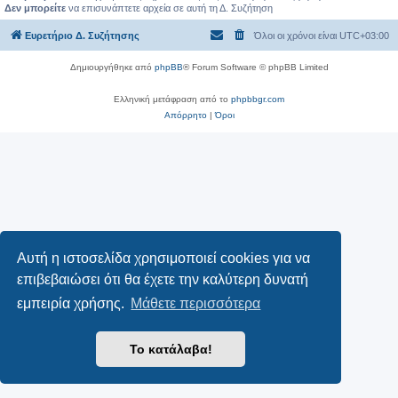
Δεν μπορείτε
να επισυνάπτετε αρχεία σε αυτή τη Δ. Συζήτηση
Ευρετήριο Δ. Συζήτησης
Όλοι οι χρόνοι είναι
UTC+03:00
Δημιουργήθηκε από
phpBB
® Forum Software © phpBB Limited
Ελληνική μετάφραση από το
phpbbgr.com
Απόρρητο
|
Όροι
Αυτή η ιστοσελίδα χρησιμοποιεί cookies για να
επιβεβαιώσει ότι θα έχετε την καλύτερη δυνατή
εμπειρία χρήσης.
Μάθετε περισσότερα
Το κατάλαβα!