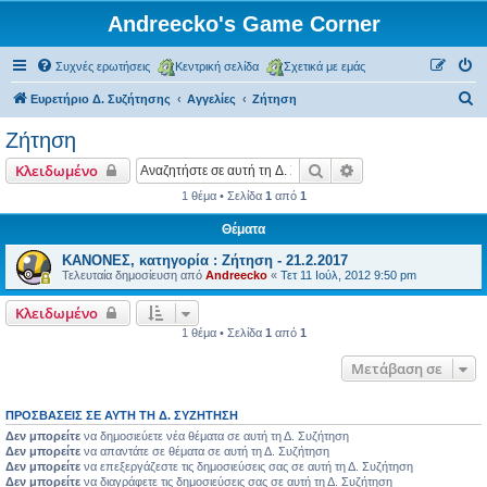
Andreecko's Game Corner
Συχνές ερωτήσεις
Κεντρική σελίδα
Σχετικά με εμάς
Α
Ευρετήριο Δ. Συζήτησης
Αγγελίες
Ζήτηση
ν
Ζήτηση
α
Αναζήτηση
Ειδική αναζήτηση
Κλειδωμένο
ζ
1 θέμα • Σελίδα
1
από
1
ή
Θέματα
τ
η
ΚΑΝΟΝΕΣ, κατηγορία : Ζήτηση - 21.2.2017
Τελευταία δημοσίευση από
Andreecko
«
Τετ 11 Ιούλ, 2012 9:50 pm
σ
η
Κλειδωμένο
1 θέμα • Σελίδα
1
από
1
Μετάβαση σε
ΠΡΟΣΒΆΣΕΙΣ ΣΕ ΑΥΤΉ ΤΗ Δ. ΣΥΖΉΤΗΣΗ
Δεν μπορείτε
να δημοσιεύετε νέα θέματα σε αυτή τη Δ. Συζήτηση
Δεν μπορείτε
να απαντάτε σε θέματα σε αυτή τη Δ. Συζήτηση
Δεν μπορείτε
να επεξεργάζεστε τις δημοσιεύσεις σας σε αυτή τη Δ. Συζήτηση
Δεν μπορείτε
να διαγράφετε τις δημοσιεύσεις σας σε αυτή τη Δ. Συζήτηση