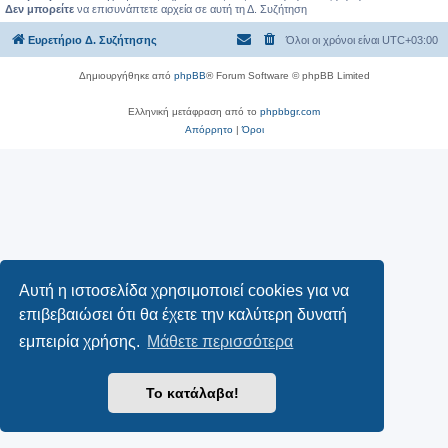
Δεν μπορείτε
να επισυνάπτετε αρχεία σε αυτή τη Δ. Συζήτηση
Ευρετήριο Δ. Συζήτησης
Όλοι οι χρόνοι είναι
UTC+03:00
Δημιουργήθηκε από
phpBB
® Forum Software © phpBB Limited
Ελληνική μετάφραση από το
phpbbgr.com
Απόρρητο
|
Όροι
Αυτή η ιστοσελίδα χρησιμοποιεί cookies για να
επιβεβαιώσει ότι θα έχετε την καλύτερη δυνατή
εμπειρία χρήσης.
Μάθετε περισσότερα
Το κατάλαβα!