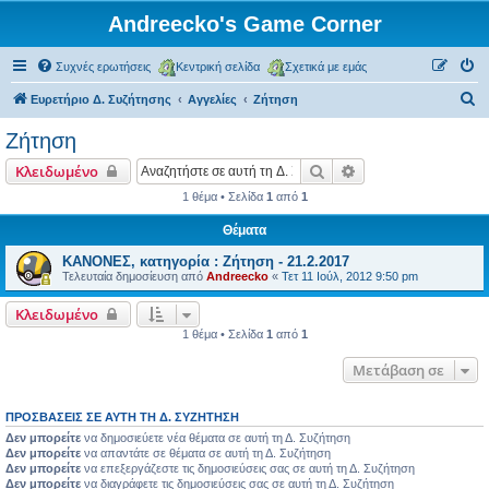
Andreecko's Game Corner
Συχνές ερωτήσεις
Κεντρική σελίδα
Σχετικά με εμάς
Α
Ευρετήριο Δ. Συζήτησης
Αγγελίες
Ζήτηση
ν
Ζήτηση
α
Αναζήτηση
Ειδική αναζήτηση
Κλειδωμένο
ζ
1 θέμα • Σελίδα
1
από
1
ή
Θέματα
τ
η
ΚΑΝΟΝΕΣ, κατηγορία : Ζήτηση - 21.2.2017
Τελευταία δημοσίευση από
Andreecko
«
Τετ 11 Ιούλ, 2012 9:50 pm
σ
η
Κλειδωμένο
1 θέμα • Σελίδα
1
από
1
Μετάβαση σε
ΠΡΟΣΒΆΣΕΙΣ ΣΕ ΑΥΤΉ ΤΗ Δ. ΣΥΖΉΤΗΣΗ
Δεν μπορείτε
να δημοσιεύετε νέα θέματα σε αυτή τη Δ. Συζήτηση
Δεν μπορείτε
να απαντάτε σε θέματα σε αυτή τη Δ. Συζήτηση
Δεν μπορείτε
να επεξεργάζεστε τις δημοσιεύσεις σας σε αυτή τη Δ. Συζήτηση
Δεν μπορείτε
να διαγράφετε τις δημοσιεύσεις σας σε αυτή τη Δ. Συζήτηση