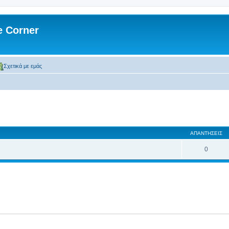
 Corner
Σχετικά με εμάς
ση
κή αναζήτηση
ΑΠΑΝΤΉΣΕΙΣ
0