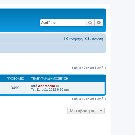
Αναζήτηση
Ειδική αναζήτηση
Εγγραφή
Σύνδεση
1 θέμα • Σελίδα
1
από
1
ΠΡΟΒΟΛΈΣ
ΤΕΛΕΥΤΑΊΑ ΔΗΜΟΣΊΕΥΣΗ
από
Andreecko
3499
Τετ 11 Ιούλ, 2012 9:50 pm
1 θέμα • Σελίδα
1
από
1
Μετάβαση σε