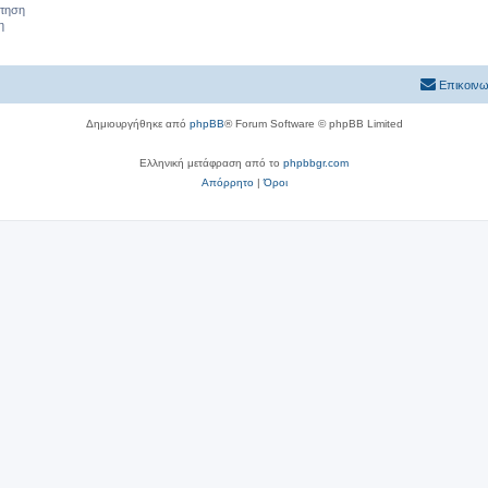
ήτηση
η
Επικοινω
Δημιουργήθηκε από
phpBB
® Forum Software © phpBB Limited
Ελληνική μετάφραση από το
phpbbgr.com
Απόρρητο
|
Όροι