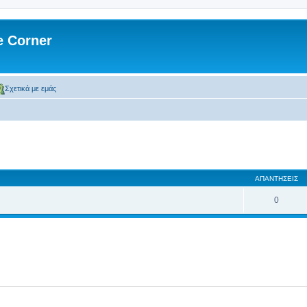
 Corner
Σχετικά με εμάς
ση
κή αναζήτηση
ΑΠΑΝΤΉΣΕΙΣ
0