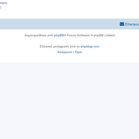
ήτηση
η
Επικοινω
Δημιουργήθηκε από
phpBB
® Forum Software © phpBB Limited
Ελληνική μετάφραση από το
phpbbgr.com
Απόρρητο
|
Όροι