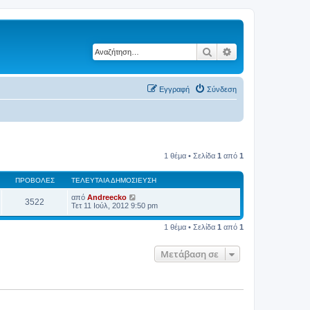
Αναζήτηση
Ειδική αναζήτηση
Εγγραφή
Σύνδεση
1 θέμα • Σελίδα
1
από
1
ΠΡΟΒΟΛΈΣ
ΤΕΛΕΥΤΑΊΑ ΔΗΜΟΣΊΕΥΣΗ
από
Andreecko
3522
Τετ 11 Ιούλ, 2012 9:50 pm
1 θέμα • Σελίδα
1
από
1
Μετάβαση σε