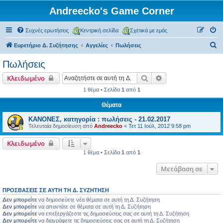
Andreecko's Game Corner
Συχνές ερωτήσεις
Κεντρική σελίδα
Σχετικά με εμάς
Α
Ευρετήριο Δ. Συζήτησης
Αγγελίες
Πωλήσεις
ν
Πωλήσεις
α
Αναζήτηση
Ειδική αναζήτηση
Κλειδωμένο
ζ
1 θέμα • Σελίδα
1
από
1
ή
Θέματα
τ
η
ΚΑΝΟΝΕΣ, κατηγορία : πωλήσεις - 21.02.2017
Τελευταία δημοσίευση από
Andreecko
«
Τετ 11 Ιούλ, 2012 9:58 pm
σ
η
Κλειδωμένο
1 θέμα • Σελίδα
1
από
1
Μετάβαση σε
ΠΡΟΣΒΆΣΕΙΣ ΣΕ ΑΥΤΉ ΤΗ Δ. ΣΥΖΉΤΗΣΗ
Δεν μπορείτε
να δημοσιεύετε νέα θέματα σε αυτή τη Δ. Συζήτηση
Δεν μπορείτε
να απαντάτε σε θέματα σε αυτή τη Δ. Συζήτηση
Δεν μπορείτε
να επεξεργάζεστε τις δημοσιεύσεις σας σε αυτή τη Δ. Συζήτηση
Δεν μπορείτε
να διαγράφετε τις δημοσιεύσεις σας σε αυτή τη Δ. Συζήτηση