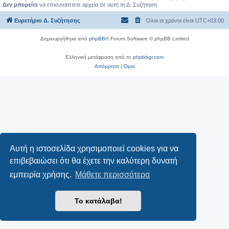
Δεν μπορείτε
να επισυνάπτετε αρχεία σε αυτή τη Δ. Συζήτηση
Ευρετήριο Δ. Συζήτησης
Όλοι οι χρόνοι είναι
UTC+03:00
Δημιουργήθηκε από
phpBB
® Forum Software © phpBB Limited
Ελληνική μετάφραση από το
phpbbgr.com
Απόρρητο
|
Όροι
Αυτή η ιστοσελίδα χρησιμοποιεί cookies για να
επιβεβαιώσει ότι θα έχετε την καλύτερη δυνατή
εμπειρία χρήσης.
Μάθετε περισσότερα
Το κατάλαβα!