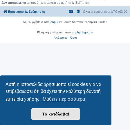
Δεν μπορείτε
να επισυνάπτετε αρχεία σε αυτή τη Δ. Συζήτηση
Ευρετήριο Δ. Συζήτησης
Όλοι οι χρόνοι είναι
UTC+03:00
Δημιουργήθηκε από
phpBB
® Forum Software © phpBB Limited
Ελληνική μετάφραση από το
phpbbgr.com
Απόρρητο
|
Όροι
Αυτή η ιστοσελίδα χρησιμοποιεί cookies για να
επιβεβαιώσει ότι θα έχετε την καλύτερη δυνατή
εμπειρία χρήσης.
Μάθετε περισσότερα
Το κατάλαβα!