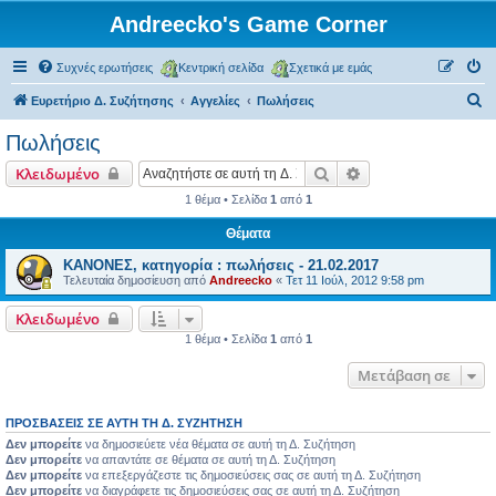
Andreecko's Game Corner
Συχνές ερωτήσεις
Κεντρική σελίδα
Σχετικά με εμάς
Α
Ευρετήριο Δ. Συζήτησης
Αγγελίες
Πωλήσεις
ν
Πωλήσεις
α
Αναζήτηση
Ειδική αναζήτηση
Κλειδωμένο
ζ
1 θέμα • Σελίδα
1
από
1
ή
Θέματα
τ
η
ΚΑΝΟΝΕΣ, κατηγορία : πωλήσεις - 21.02.2017
Τελευταία δημοσίευση από
Andreecko
«
Τετ 11 Ιούλ, 2012 9:58 pm
σ
η
Κλειδωμένο
1 θέμα • Σελίδα
1
από
1
Μετάβαση σε
ΠΡΟΣΒΆΣΕΙΣ ΣΕ ΑΥΤΉ ΤΗ Δ. ΣΥΖΉΤΗΣΗ
Δεν μπορείτε
να δημοσιεύετε νέα θέματα σε αυτή τη Δ. Συζήτηση
Δεν μπορείτε
να απαντάτε σε θέματα σε αυτή τη Δ. Συζήτηση
Δεν μπορείτε
να επεξεργάζεστε τις δημοσιεύσεις σας σε αυτή τη Δ. Συζήτηση
Δεν μπορείτε
να διαγράφετε τις δημοσιεύσεις σας σε αυτή τη Δ. Συζήτηση