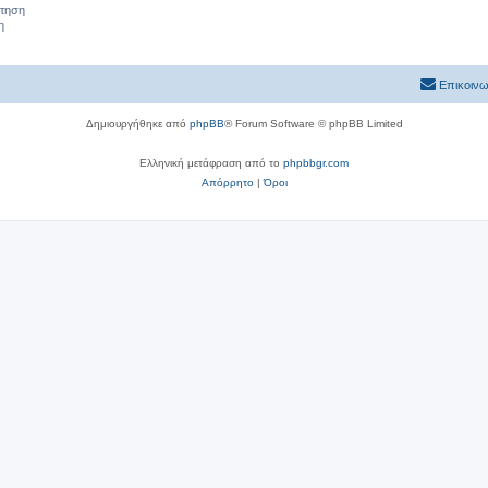
ήτηση
η
Επικοινω
Δημιουργήθηκε από
phpBB
® Forum Software © phpBB Limited
Ελληνική μετάφραση από το
phpbbgr.com
Απόρρητο
|
Όροι