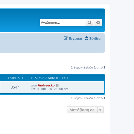
Αναζήτηση
Ειδική αναζήτηση
Εγγραφή
Σύνδεση
1 θέμα • Σελίδα
1
από
1
ΠΡΟΒΟΛΈΣ
ΤΕΛΕΥΤΑΊΑ ΔΗΜΟΣΊΕΥΣΗ
από
Andreecko
3547
Τετ 11 Ιούλ, 2012 9:58 pm
1 θέμα • Σελίδα
1
από
1
Μετάβαση σε