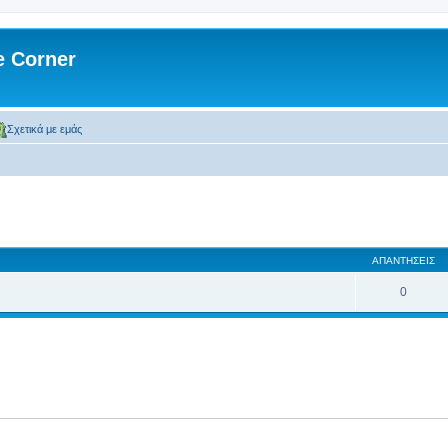
 Corner
Σχετικά με εμάς
ση
κή αναζήτηση
ΑΠΑΝΤΉΣΕΙΣ
0