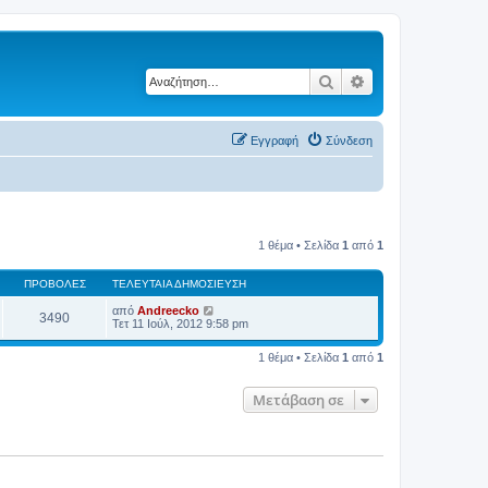
Αναζήτηση
Ειδική αναζήτηση
Εγγραφή
Σύνδεση
1 θέμα • Σελίδα
1
από
1
ΠΡΟΒΟΛΈΣ
ΤΕΛΕΥΤΑΊΑ ΔΗΜΟΣΊΕΥΣΗ
από
Andreecko
3490
Τετ 11 Ιούλ, 2012 9:58 pm
1 θέμα • Σελίδα
1
από
1
Μετάβαση σε