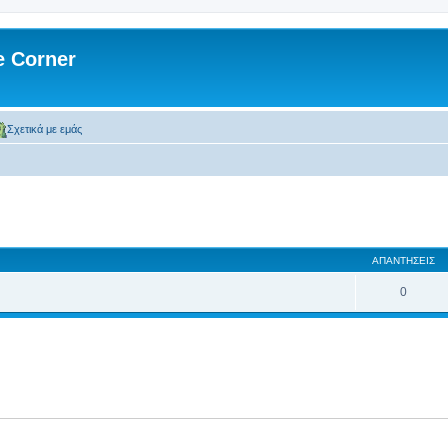
 Corner
Σχετικά με εμάς
ση
κή αναζήτηση
ΑΠΑΝΤΉΣΕΙΣ
0