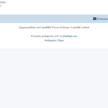
ήτηση
η
Επικοινω
Δημιουργήθηκε από
phpBB
® Forum Software © phpBB Limited
Ελληνική μετάφραση από το
phpbbgr.com
Απόρρητο
|
Όροι