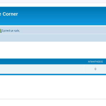
 Corner
Σχετικά με εμάς
ση
κή αναζήτηση
ΑΠΑΝΤΉΣΕΙΣ
0