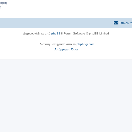
ήτηση
η
Επικοινω
Δημιουργήθηκε από
phpBB
® Forum Software © phpBB Limited
Ελληνική μετάφραση από το
phpbbgr.com
Απόρρητο
|
Όροι