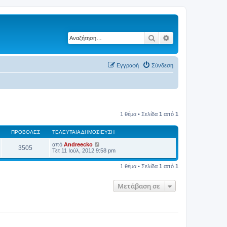
Αναζήτηση
Ειδική αναζήτηση
Εγγραφή
Σύνδεση
1 θέμα • Σελίδα
1
από
1
ΠΡΟΒΟΛΈΣ
ΤΕΛΕΥΤΑΊΑ ΔΗΜΟΣΊΕΥΣΗ
από
Andreecko
3505
Τετ 11 Ιούλ, 2012 9:58 pm
1 θέμα • Σελίδα
1
από
1
Μετάβαση σε